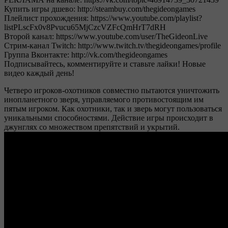
Купить игры дшево: http://steambuy.com/thegideongames
Плейлист прохождения: https://www.youtube.com/playlist?
listPLscFx0v8Pvucu65MjCzcVZFcQmHrT7dRH
Второй канал: https://www.youtube.com/user/TheGideonLive
Стрим-канал Twitch: http://www.twitch.tv/thegideongames/profile
Группа Вконтакте: http://vk.com/thegideongames
Подписывайтесь, комментируйте и ставьте лайки! Новые
видео каждый день!
Четверо игроков-охотников совместно пытаются уничтожить
инопланетного зверя, управляемого противостоящим им
пятым игроком. Как охотники, так и зверь могут пользоваться
уникальными способностями. Действие игры происходит в
джунглях со множеством препятствий и укрытий.