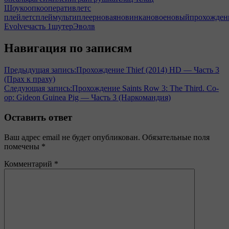
Шоу
кооп
кооператив
летс
плей
летсплей
мультиплеер
новая
новинка
новое
новый
прохожден
Evolve
часть 1
шутер
Эволв
Навигация по записям
Предыдущая запись:
Прохождение Thief (2014) HD — Часть 3
(Прах к праху)
Следующая запись:
Прохождение Saints Row 3: The Third. Co-
op: Gideon Guinea Pig — Часть 3 (Наркомандия)
Оставить ответ
Ваш адрес email не будет опубликован.
Обязательные поля
помечены
*
Комментарий
*