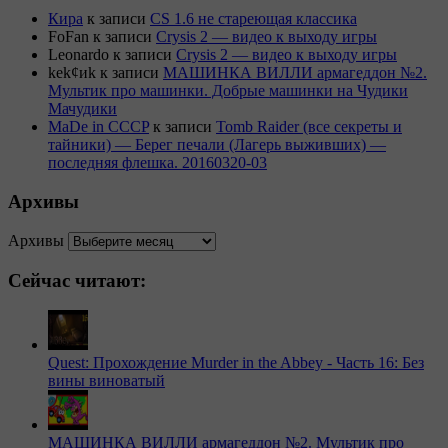
Кира
к записи
CS 1.6 не стареющая классика
FoFan
к записи
Crysis 2 — видео к выходу игры
Leonardo
к записи
Crysis 2 — видео к выходу игры
kek¢иk
к записи
МАШИНКА ВИЛЛИ армагеддон №2.
Мультик про машинки. Добрые машинки на Чудики
Мачудики
MaDe in CCCP
к записи
Tomb Raider (все секреты и
тайники) — Берег печали (Лагерь выживших) —
последняя флешка. 20160320-03
Архивы
Архивы
Сейчас читают:
Quest: Прохождение Murder in the Abbey - Часть 16: Без
вины виноватый
МАШИНКА ВИЛЛИ армагеддон №2. Мультик про