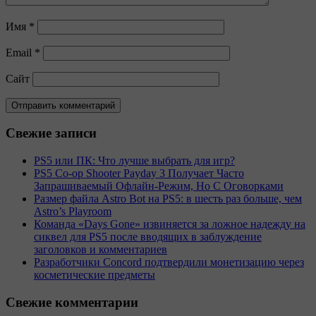
Имя
*
Email
*
Сайт
Свежие записи
PS5 или ПК: Что лучше выбрать для игр?
PS5 Co-op Shooter Payday 3 Получает Часто
Запрашиваемый Офлайн-Режим, Но С Оговорками
Размер файла Astro Bot на PS5: в шесть раз больше, чем
Astro’s Playroom
Команда «Days Gone» извиняется за ложное надежду на
сиквел для PS5 после вводящих в заблуждение
заголовков и комментариев
Разработчики Concord подтвердили монетизацию через
косметические предметы
Свежие комментарии