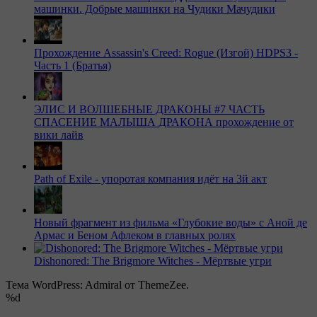
машинки. Добрые машинки на Чудики Мачудики
Прохождение Assassin's Creed: Rogue (Изгой) HDPS3 -
Часть 1 (Братья)
ЭЛИС И ВОЛШЕБНЫЕ ДРАКОНЫ #7 ЧАСТЬ
СПАСЕНИЕ МАЛЫША ДРАКОНА прохождение от
вики лайв
Path of Exile - упоротая компания идёт на 3й акт
Новый фрагмент из фильма «Глубокие воды» с Аной де
Армас и Беном Афлеком в главных ролях
Dishonored: The Brigmore Witches - Мёртвые угри
Тема WordPress: Admiral от ThemeZee.
%d