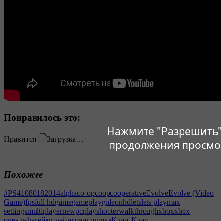
Понравилось это:
Нажмите "Разрешить"
Нравится
Загрузка…
продолжения просмо
Похожее
#PS4
1080
18
2014
alpha
co-op
coop
cooperative
Evolve
Evolve (Video
Game)
fps
full hd
game
gameplay
gideon
hd
lets
lets play
max
settings
multiplayer
new
pc
play
shooter
walkthrough
xbox
xbox
one
альфа
геймплей
игра
игрушка
Клац-Клац