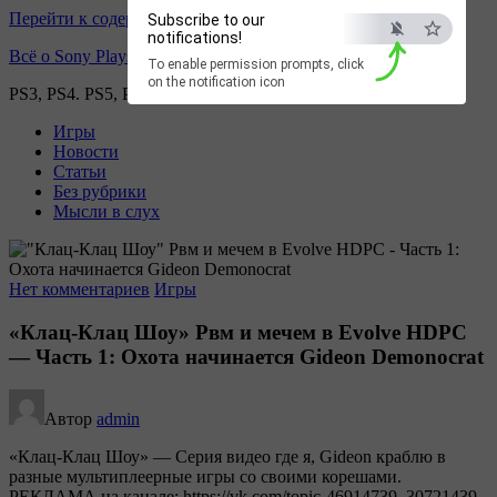
Перейти к содержимому
Subscribe to our
notifications!
Всё о Sony Playstation
To enable permission prompts, click
on the notification icon
PS3, PS4. PS5, PS games
Игры
Новости
Статьи
Без рубрики
Мысли в слух
Нет комментариев
Игры
«Клац-Клац Шоу» Рвм и мечем в Evolve HDPC
— Часть 1: Охота начинается Gideon Demonocrat
Автор
admin
«Клац-Клац Шоу» — Серия видео где я, Gideon краблю в
разные мультиплеерные игры со своими корешами.
РЕКЛАМА на канале: https://vk.com/topic-46914739_30721439