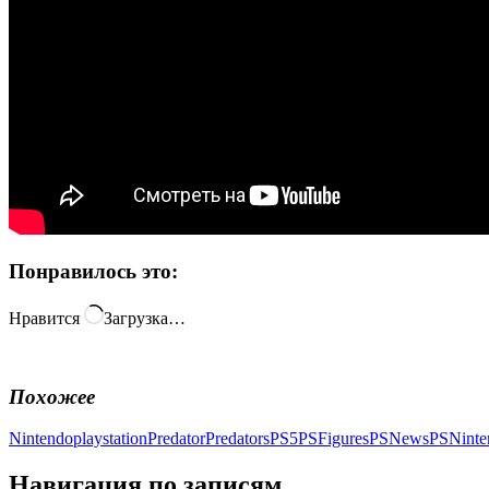
Понравилось это:
Нравится
Загрузка…
Похожее
Nintendo
playstation
Predator
Predators
PS5
PSFigures
PSNews
PSNinte
Навигация по записям