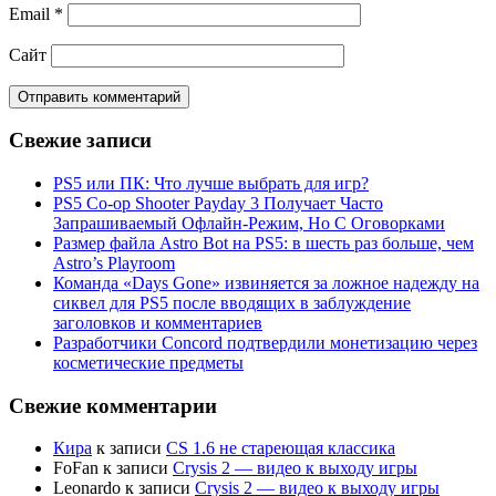
Email
*
Сайт
Свежие записи
PS5 или ПК: Что лучше выбрать для игр?
PS5 Co-op Shooter Payday 3 Получает Часто
Запрашиваемый Офлайн-Режим, Но С Оговорками
Размер файла Astro Bot на PS5: в шесть раз больше, чем
Astro’s Playroom
Команда «Days Gone» извиняется за ложное надежду на
сиквел для PS5 после вводящих в заблуждение
заголовков и комментариев
Разработчики Concord подтвердили монетизацию через
косметические предметы
Свежие комментарии
Кира
к записи
CS 1.6 не стареющая классика
FoFan
к записи
Crysis 2 — видео к выходу игры
Leonardo
к записи
Crysis 2 — видео к выходу игры