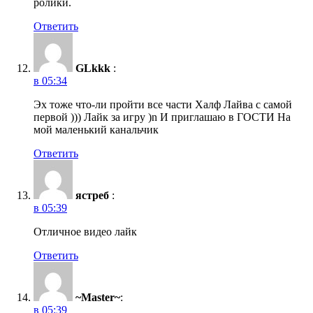
ролики.
Ответить
GLkkk
:
в 05:34
Эх тоже что-ли пройти все части Халф Лайва с самой
первой ))) Лайк за игру )n И приглашаю в ГОСТИ На
мой маленький канальчик
Ответить
ястреб
:
в 05:39
Отличное видео лайк
Ответить
~Master~
:
в 05:39