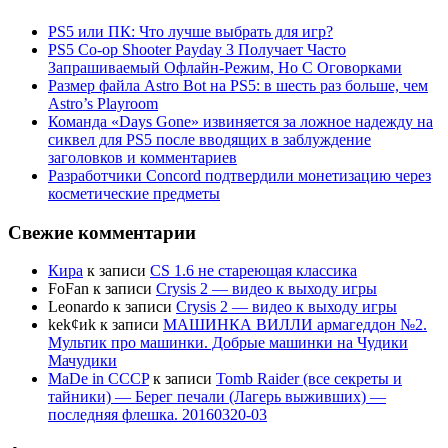
PS5 или ПК: Что лучше выбрать для игр?
PS5 Co-op Shooter Payday 3 Получает Часто
Запрашиваемый Офлайн-Режим, Но С Оговорками
Размер файла Astro Bot на PS5: в шесть раз больше, чем
Astro’s Playroom
Команда «Days Gone» извиняется за ложное надежду на
сиквел для PS5 после вводящих в заблуждение
заголовков и комментариев
Разработчики Concord подтвердили монетизацию через
косметические предметы
Свежие комментарии
Кира
к записи
CS 1.6 не стареющая классика
FoFan
к записи
Crysis 2 — видео к выходу игры
Leonardo
к записи
Crysis 2 — видео к выходу игры
kek¢иk
к записи
МАШИНКА ВИЛЛИ армагеддон №2.
Мультик про машинки. Добрые машинки на Чудики
Мачудики
MaDe in CCCP
к записи
Tomb Raider (все секреты и
тайники) — Берег печали (Лагерь выживших) —
последняя флешка. 20160320-03