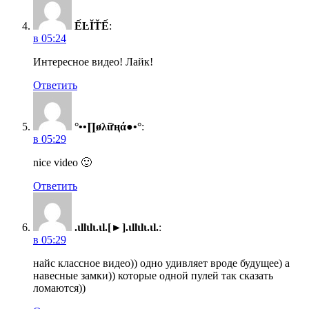
ẾĿĬŤẾ
:
в 05:24
Интересное видео! Лайк!
Ответить
°••∏øλữңά●•°
:
в 05:29
nice video 🙂
Ответить
.ιllιlι.ιl.[►].ιllιlι.ιl.
:
в 05:29
найс классное видео)) одно удивляет вроде будущее) а
навесные замки)) которые одной пулей так сказать
ломаются))