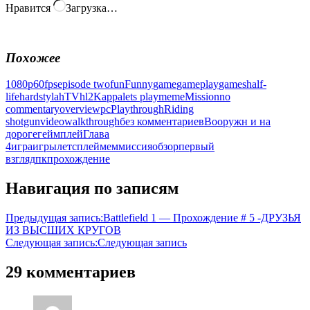
Нравится
Загрузка…
Похожее
1080p
60fps
episode two
fun
Funny
game
gameplay
games
half-
life
hardstylahTV
hl2
Kappa
lets play
meme
Mission
no
commentary
overview
pc
Playthrough
Riding
shotgun
video
walkthrough
без комментариев
Вооружн и на
дороге
геймплей
Глава
4
игра
игры
летсплей
мем
миссия
обзор
первый
взгляд
пк
прохождение
Навигация по записям
Предыдущая запись:
Battlefield 1 — Прохождение # 5 -ДРУЗЬЯ
ИЗ ВЫСШИХ КРУГОВ
Следующая запись:
Следующая запись
29 комментариев