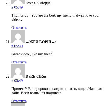
ßēҹŋø ß Þǻзįŧįß
:
в 05:49
Thumbs up!. You are the best, my friend. I alway love your
videos.
Ответить
→ЖРИ БОРЩ←
:
в 05:49
Great video , like my friend
Ответить
DaRk-03Rus
:
в 05:49
Привет!У Вас здорово выходил снимать видео.Наш вам
лайк. Всем взаимная подписка!
Ответить