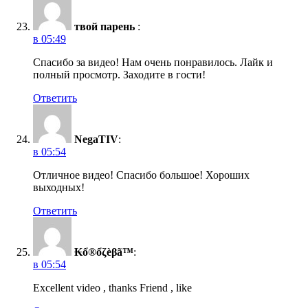
твой парень
:
в 05:49
Спасибо за видео! Нам очень понравилось. Лайк и
полный просмотр. Заходите в гости!
Ответить
NegaTIV
:
в 05:54
Отличное видео! Спасибо большое! Хороших
выходных!
Ответить
₭ổ®ổζèβã™
:
в 05:54
Excellent video , thanks Friend , like