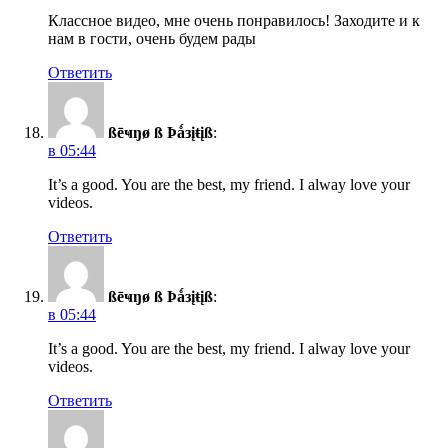
Классное видео, мне очень понравилось! Заходите и к
нам в гости, очень будем рады
Ответить
ßēҹŋø ß Þǻзįŧįß
:
в 05:44
It’s a good. You are the best, my friend. I alway love your
videos.
Ответить
ßēҹŋø ß Þǻзįŧįß
:
в 05:44
It’s a good. You are the best, my friend. I alway love your
videos.
Ответить