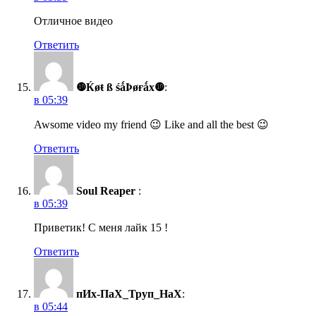
Отличное видео
Ответить
❿Ќøŧ ß śǻÞøғǻх❿
:
в 05:39
Awsome video my friend 😉 Like and all the best 😉
Ответить
Soul Reaper
:
в 05:39
Приветик! С меня лайк 15 !
Ответить
пИх-ПаХ_Труп_НаХ
:
в 05:44