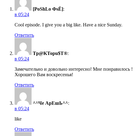
[PoShLo ФsЁ]
:
в 05:24
Cool episode. I give you a big like. Have a nice Sunday.
Ответить
Tp@KTopu$T®
:
в 05:24
Замечательно и довольно интересно! Мне понравилось !
Хорошего Вам воскресенья!
Ответить
^^Че АрЕшЬ^^
:
в 05:24
like
Ответить