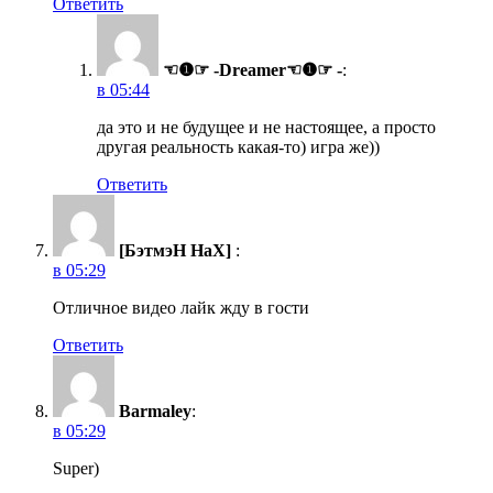
Ответить
☜❶☞ -Dreamer☜❶☞ -
:
в 05:44
да это и не будущее и не настоящее, а просто
другая реальность какая-то) игра же))
Ответить
[БэтмэН НаХ]
:
в 05:29
Отличное видео лайк жду в гости
Ответить
Barmaley
:
в 05:29
Super)