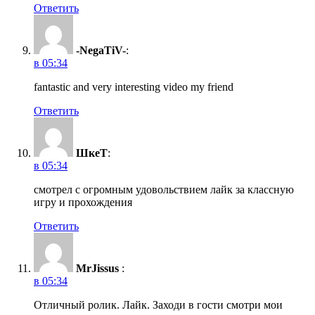
Ответить
-NegaTiV-
:
в 05:34
fantastic and very interesting video my friend
Ответить
ШкеТ
:
в 05:34
смотрел с огромным удовольствием лайк за классную
игру и прохождения
Ответить
MrJissus
:
в 05:34
Отличный ролик. Лайк. Заходи в гости смотри мои