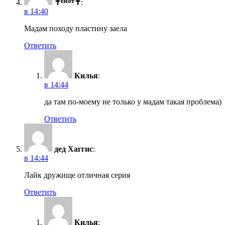
✝ᴱᴴᴼᵀ✝
:
в 14:40
Мадам походу пластину заела
Ответить
Килья
:
в 14:44
да там по-моему не только у мадам такая проблема)
Ответить
дед Хаггис
:
в 14:44
Лайк дружище отличная серия
Ответить
Килья
: