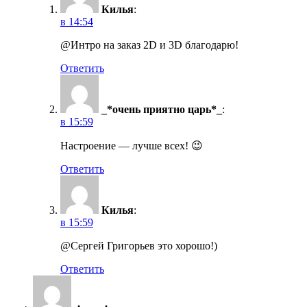
Килья
:
в 14:54
@Интро на заказ 2D и 3D благодарю!
Ответить
_*очень приятно царь*_
:
в 15:59
Настроение — лучше всех! 😉
Ответить
Килья
:
в 15:59
@Сергей Григорьев это хорошо!)
Ответить