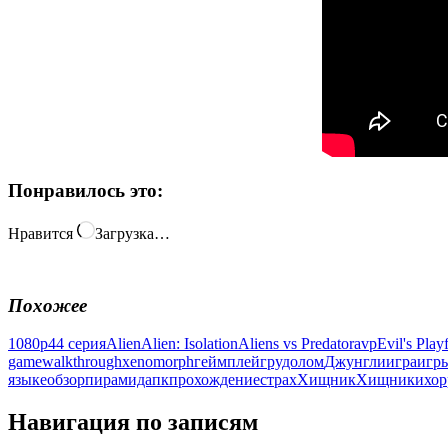
Понравилось это:
Нравится
Загрузка…
Похожее
1080p
4
4 серия
Alien
Alien: Isolation
Aliens vs Predator
avp
Evil's Play
game
walkthrough
xenomorph
геймплей
грудолом
Джунгли
игра
игры
языке
обзор
пирамида
пк
прохождение
страх
Хищник
Хищники
хор
Навигация по записям