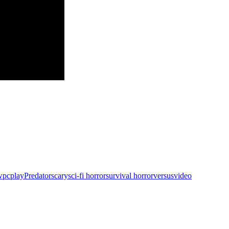
w
pc
play
Predator
scary
sci-fi horror
survival horror
versus
video