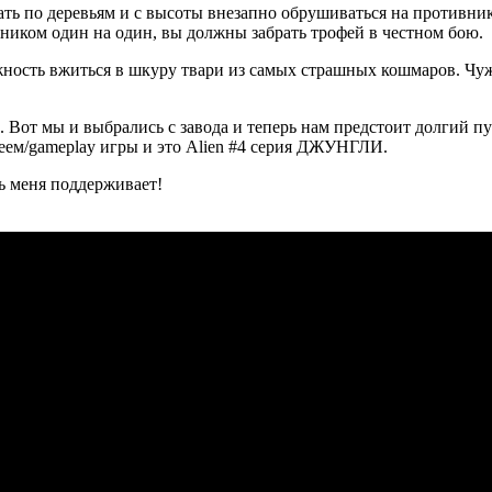
ать по деревьям и с высоты внезапно обрушиваться на противни
ником один на один, вы должны забрать трофей в честном бою.
жность вжиться в шкуру твари из самых страшных кошмаров. Чу
p. Вот мы и выбрались с завода и теперь нам предстоит долгий 
леем/gameplay игры и это Alien #4 серия ДЖУНГЛИ.
нь меня поддерживает!