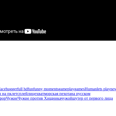
facehugger
full hd
fun
funny moments
gameplay
games
Human
lets play
ne
 на пк
летсплей
лицехват
морская пехота
на русском
рор
Чужие
Чужие против Хищника
чужой
шутер от первого лица