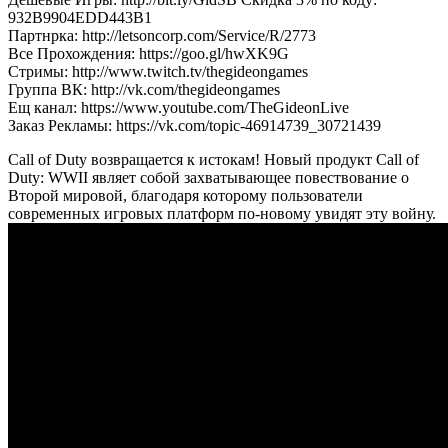
932B9904EDD443B1
Партнрка: http://letsoncorp.com/Service/R/2773
Все Прохождения: https://goo.gl/hwXK9G
Стримы: http://www.twitch.tv/thegideongames
Группа ВК: http://vk.com/thegideongames
Ещ канал: https://www.youtube.com/TheGideonLive
Заказ Рекламы: https://vk.com/topic-46914739_30721439
Call of Duty возвращается к истокам! Новый продукт Call of
Duty: WWII являет собой захватывающее повествование о
Второй мировой, благодаря которому пользователи
современных игровых платформ по-новому увидят эту войну.