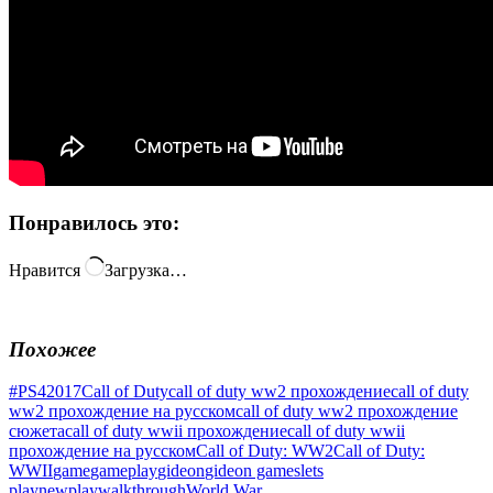
Понравилось это:
Нравится
Загрузка…
Похожее
#PS4
2017
Call of Duty
call of duty ww2 прохождение
call of duty
ww2 прохождение на русском
call of duty ww2 прохождение
сюжета
call of duty wwii прохождение
call of duty wwii
прохождение на русском
Call of Duty: WW2
Call of Duty:
WWII
game
gameplay
gideon
gideon games
lets
play
new
play
walkthrough
World War