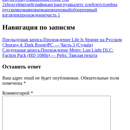
2
xbox
геймплей
графика
игра
игрушка
летс плей
летсплей
на
русском
новая
новинка
новое
новый
обзор
первый
взгляд
пк
прохождение
часть 1
Навигация по записям
Предыдущая запись:
Прохождение Life Is Strange на Русском
(Эпизод 4: Dark Room)PC — Часть 3 (Судьба)
Следующая запись:
Прохождение Metro: Last Light DLC:
Faction Pack (HD 1080p) — Рейх: Тяжлая пехота
Оставить ответ
Ваш адрес email не будет опубликован.
Обязательные поля
помечены
*
Комментарий
*