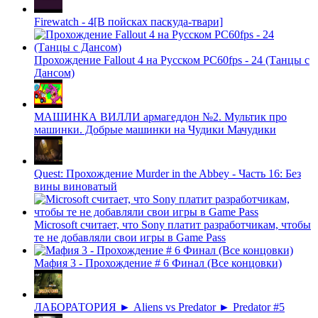
Firewatch - 4[В пойсках паскуда-твари]
Прохождение Fallout 4 на Русском PС60fps - 24 (Танцы с
Дансом)
МАШИНКА ВИЛЛИ армагеддон №2. Мультик про
машинки. Добрые машинки на Чудики Мачудики
Quest: Прохождение Murder in the Abbey - Часть 16: Без
вины виноватый
Microsoft считает, что Sony платит разработчикам, чтобы
те не добавляли свои игры в Game Pass
Мафия 3 - Прохождение # 6 Финал (Все концовки)
ЛАБОРАТОРИЯ ► Aliens vs Predator ► Predator #5