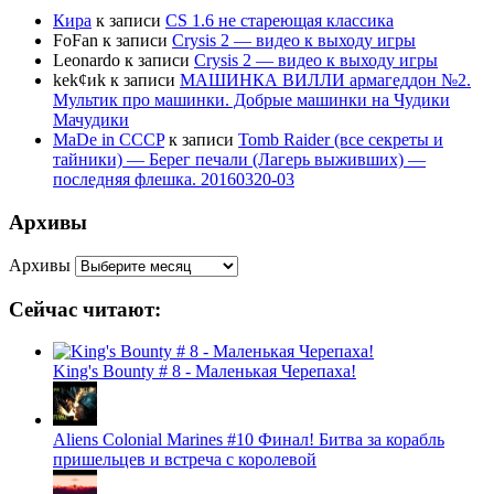
Кира
к записи
CS 1.6 не стареющая классика
FoFan
к записи
Crysis 2 — видео к выходу игры
Leonardo
к записи
Crysis 2 — видео к выходу игры
kek¢иk
к записи
МАШИНКА ВИЛЛИ армагеддон №2.
Мультик про машинки. Добрые машинки на Чудики
Мачудики
MaDe in CCCP
к записи
Tomb Raider (все секреты и
тайники) — Берег печали (Лагерь выживших) —
последняя флешка. 20160320-03
Архивы
Архивы
Сейчас читают:
King's Bounty # 8 - Маленькая Черепаха!
Aliens Colonial Marines #10 Финал! Битва за корабль
пришельцев и встреча с королевой