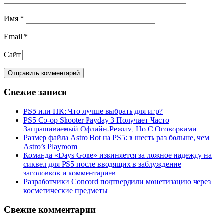
Имя
*
Email
*
Сайт
Свежие записи
PS5 или ПК: Что лучше выбрать для игр?
PS5 Co-op Shooter Payday 3 Получает Часто
Запрашиваемый Офлайн-Режим, Но С Оговорками
Размер файла Astro Bot на PS5: в шесть раз больше, чем
Astro’s Playroom
Команда «Days Gone» извиняется за ложное надежду на
сиквел для PS5 после вводящих в заблуждение
заголовков и комментариев
Разработчики Concord подтвердили монетизацию через
косметические предметы
Свежие комментарии