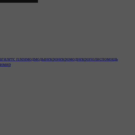
аги
летс плеи
мод
моды
некро
некромод
некрополис
помощь
имир