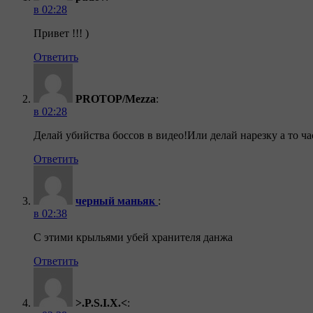
в 02:28
Привет !!! )
Ответить
PROTOP/Mezza
:
в 02:28
Делай убийства боссов в видео!Или делай нарезку а то ч
Ответить
черный маньяк
:
в 02:38
С этими крыльями убей хранителя данжа
Ответить
>.P.S.I.X.<
: