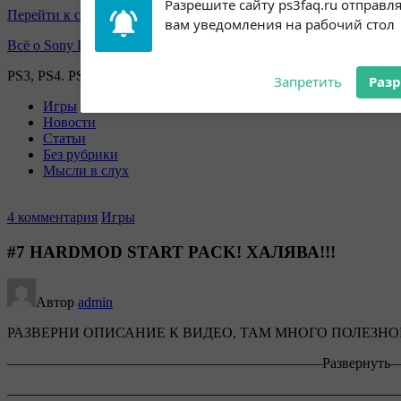
Перейти к содержимому
Subscribe to our
Разрешите сайту ps3faq.ru отправл
notifications!
вам уведомления на рабочий стол
Всё о Sony Playstation
To enable permission prompts, click
on the notification icon
PS3, PS4. PS5, PS games
Запретить
Раз
Игры
Новости
Статьи
Без рубрики
Мысли в слух
4 комментария
Игры
#7 HARDMOD START PACK! ХАЛЯВА!!!
Автор
admin
РАЗВЕРНИ ОПИСАНИЕ К ВИДЕО, ТАМ МНОГО ПОЛЕЗНО
——————————————————————Разверну
———————————————————————————