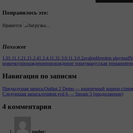
Понравилось это:
Нравится
Загрузка…
Похожее
1.0
1.1
1.1.2
1.2
1.2.4
1.2.4.1
1.3
1.3.0.1
1.3.0.2
avalon
Hero
lets play
mod
N
новичку
прохождение
прохождение ториума
русская террария
те
Навигация по записям
Предыдущая запись:
Outlast 2 Demo — кирпичный хоррор стрим
Следующая запись:
resident evil 6 — Stream 3 (продолжение)
4 комментария
pudov
: