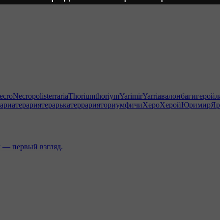
ecro
Necropolis
terraria
Thorium
thoriym
Yarimir
Yarri
авалон
баги
герой
л
рариа
терария
терарька
террария
ториум
фичи
Херо
Херой
Юримир
Яр
 — первый взгляд.