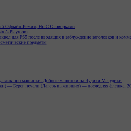
емый Офлайн-Режим, Но С Оговорками
tro’s Playroom
иквел для PS5 после вводящих в заблуждение заголовков и комм
осметические предметы
тик про машинки. Добрые машинки на Чудики Мачудики
ники) — Берег печали (Лагерь выживших) — последняя флешка. 2