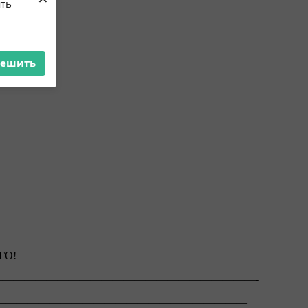
×
ять
решить
ГО!
ть————————————————————————-
———————————————————————