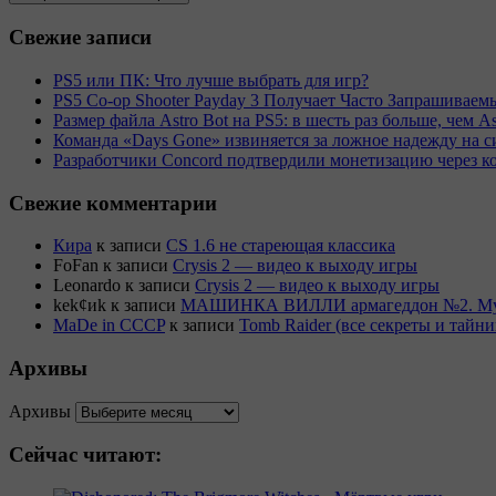
Свежие записи
PS5 или ПК: Что лучше выбрать для игр?
PS5 Co-op Shooter Payday 3 Получает Часто Запрашива
Размер файла Astro Bot на PS5: в шесть раз больше, чем As
Команда «Days Gone» извиняется за ложное надежду на с
Разработчики Concord подтвердили монетизацию через к
Свежие комментарии
Кира
к записи
CS 1.6 не стареющая классика
FoFan
к записи
Crysis 2 — видео к выходу игры
Leonardo
к записи
Crysis 2 — видео к выходу игры
kek¢иk
к записи
МАШИНКА ВИЛЛИ армагеддон №2. Муль
MaDe in CCCP
к записи
Tomb Raider (все секреты и тай
Архивы
Архивы
Сейчас читают: