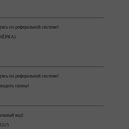
———————————————————————
уясь по реферальной системе!
ТНЁРКА)
———————————————————————
уясь по реферальной системе!
ыводить скины!
———————————————————————
альный код!
HHGU5