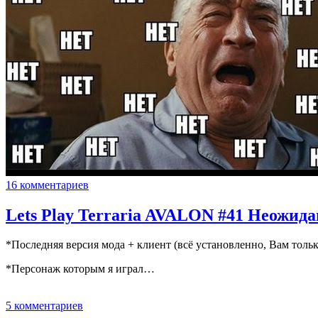
16 комментариев
Lets Play Terraria AVALON #41 Неожид
*Последняя версия мода + клиент (всё установленно, Вам тольк
*Персонаж которым я играл…
5 комментариев