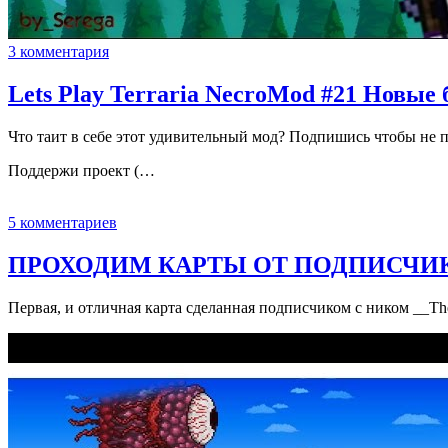
3 комментария
Lets Play Terraria NecroMod #21 Новые
Что таит в себе этот удивительный мод? Подпишись чтобы не 
Поддержи проект (…
5 комментариев
ПРОХОДИМ КАРТЫ ОТ ПОДПИСЧИКОВ
Первая, и отличная карта сделанная подписчиком с ником __T