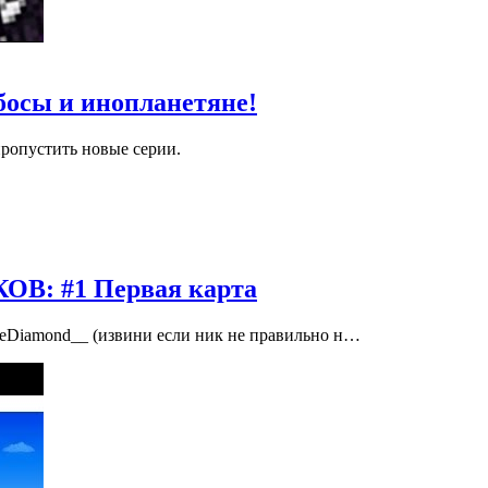
 босы и инопланетяне!
пропустить новые серии.
: #1 Первая карта
heDiamond__ (извини если ник не правильно н…