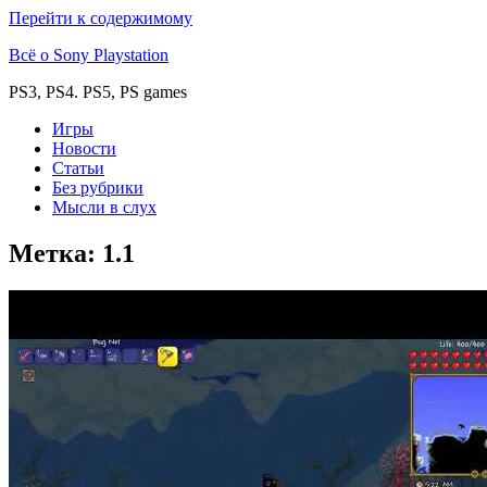
Перейти к содержимому
Всё о Sony Playstation
PS3, PS4. PS5, PS games
Игры
Новости
Статьи
Без рубрики
Мысли в слух
Метка:
1.1