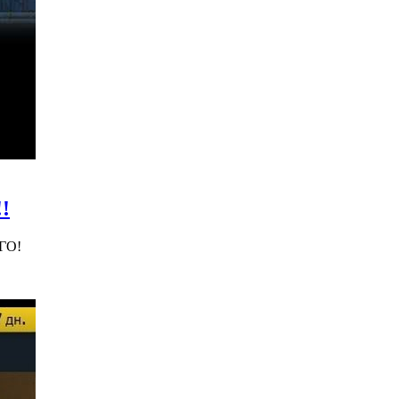
!
ГО!