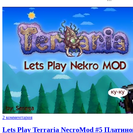
2 комментария
Lets Play Terraria NecroMod #5 Платин