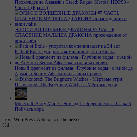
Прохождение Assassin's Creed: Rogue (Изгой) HDPS3 -
Часть 1 (Братья)
ЭЛИС И ВОЛШЕБНЫЕ ДРАКОНЫ #7 ЧАСТЬ
СПАСЕНИЕ МАЛЫША ДРАКОНА прохождение от
вики лайв
Path of Exile - упоротая компания идёт на 3й акт
Новый фрагмент из фильма «Глубокие воды» с Аной де
Армас и Беном Афлеком в главных ролях
Dishonored: The Brigmore Witches - Мёртвые угри
Minecraft: Story Mode - Эпизод 1: Орден камня - Глава 3
Поймать вора
Тема WordPress: Admiral от ThemeZee.
%d