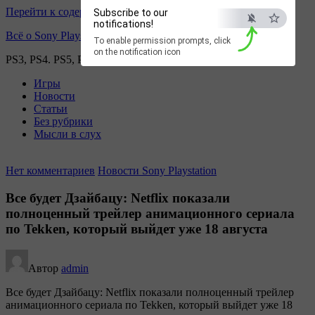
Перейти к содержимому
Subscribe to our
notifications!
Всё о Sony Playstation
To enable permission prompts, click
on the notification icon
PS3, PS4. PS5, PS games
Игры
Новости
Статьи
Без рубрики
Мысли в слух
Нет комментариев
Новости Sony Playstation
Все будет Дзайбацу: Netflix показали
полноценный трейлер анимационного сериала
по Tekken, который выйдет уже 18 августа
Автор
admin
Все будет Дзайбацу: Netflix показали полноценный трейлер
анимационного сериала по Tekken, который выйдет уже 18