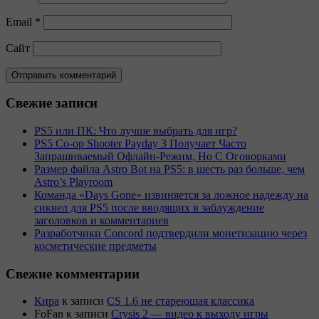
Email
*
Сайт
Свежие записи
PS5 или ПК: Что лучше выбрать для игр?
PS5 Co-op Shooter Payday 3 Получает Часто
Запрашиваемый Офлайн-Режим, Но С Оговорками
Размер файла Astro Bot на PS5: в шесть раз больше, чем
Astro’s Playroom
Команда «Days Gone» извиняется за ложное надежду на
сиквел для PS5 после вводящих в заблуждение
заголовков и комментариев
Разработчики Concord подтвердили монетизацию через
косметические предметы
Свежие комментарии
Кира
к записи
CS 1.6 не стареющая классика
FoFan
к записи
Crysis 2 — видео к выходу игры