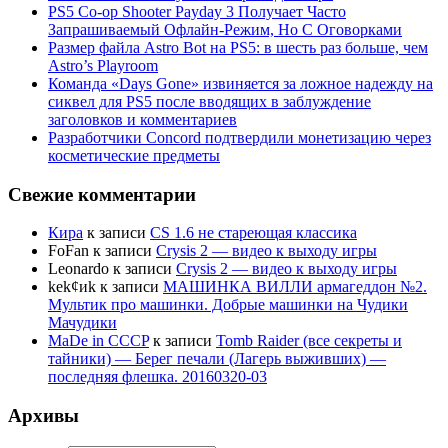
PS5 Co-op Shooter Payday 3 Получает Часто
Запрашиваемый Офлайн-Режим, Но С Оговорками
Размер файла Astro Bot на PS5: в шесть раз больше, чем
Astro’s Playroom
Команда «Days Gone» извиняется за ложное надежду на
сиквел для PS5 после вводящих в заблуждение
заголовков и комментариев
Разработчики Concord подтвердили монетизацию через
косметические предметы
Свежие комментарии
Кира
к записи
CS 1.6 не стареющая классика
FoFan
к записи
Crysis 2 — видео к выходу игры
Leonardo
к записи
Crysis 2 — видео к выходу игры
kek¢иk
к записи
МАШИНКА ВИЛЛИ армагеддон №2.
Мультик про машинки. Добрые машинки на Чудики
Мачудики
MaDe in CCCP
к записи
Tomb Raider (все секреты и
тайники) — Берег печали (Лагерь выживших) —
последняя флешка. 20160320-03
Архивы