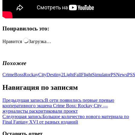
Понравилось это:
Нравится
Загрузка…
Похожее
CrimeBossRockayCity
Destiny2LightFall
FlightSimulator
PSNews
PSS
Навигация по записям
Предыдущая запись:
В сети появились первые превью
кооперативного экшена Crime Boss: Rockay City —
журналисты раскритиковали проект
Следующая запись:
Большое количество нового материала по
Final Fantasy XVI от разных изданий
Оставить ответ