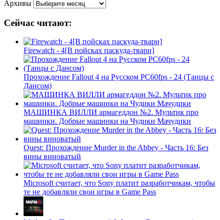
Архивы
Сейчас читают:
Firewatch - 4[В пойсках паскуда-твари]
Прохождение Fallout 4 на Русском PС60fps - 24 (Танцы с
Дансом)
МАШИНКА ВИЛЛИ армагеддон №2. Мультик про
машинки. Добрые машинки на Чудики Мачудики
Quest: Прохождение Murder in the Abbey - Часть 16: Без
вины виноватый
Microsoft считает, что Sony платит разработчикам, чтобы
те не добавляли свои игры в Game Pass