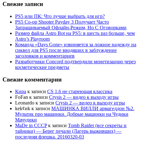
Свежие записи
PS5 или ПК: Что лучше выбрать для игр?
PS5 Co-op Shooter Payday 3 Получает Часто
Запрашиваемый Офлайн-Режим, Но С Оговорками
Размер файла Astro Bot на PS5: в шесть раз больше, чем
Astro’s Playroom
Команда «Days Gone» извиняется за ложное надежду на
сиквел для PS5 после вводящих в заблуждение
заголовков и комментариев
Разработчики Concord подтвердили монетизацию через
косметические предметы
Свежие комментарии
Кира
к записи
CS 1.6 не стареющая классика
FoFan
к записи
Crysis 2 — видео к выходу игры
Leonardo
к записи
Crysis 2 — видео к выходу игры
kek¢иk
к записи
МАШИНКА ВИЛЛИ армагеддон №2.
Мультик про машинки. Добрые машинки на Чудики
Мачудики
MaDe in CCCP
к записи
Tomb Raider (все секреты и
тайники) — Берег печали (Лагерь выживших) —
последняя флешка. 20160320-03