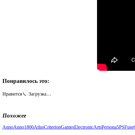
Понравилось это:
Нравится
Загрузка…
Похожее
Anno
Anno1800
Atlus
CriterionGames
ElectronicArts
Persona5
PSFuse