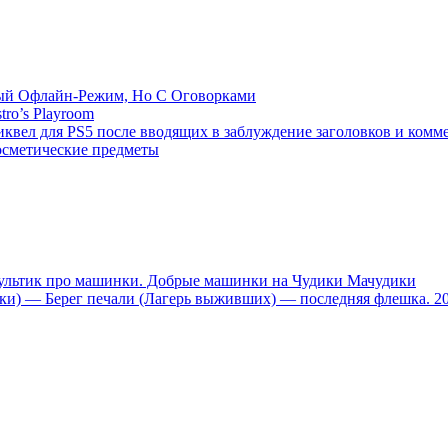
емый Офлайн-Режим, Но С Оговорками
tro’s Playroom
иквел для PS5 после вводящих в заблуждение заголовков и комм
осметические предметы
тик про машинки. Добрые машинки на Чудики Мачудики
ники) — Берег печали (Лагерь выживших) — последняя флешка. 2