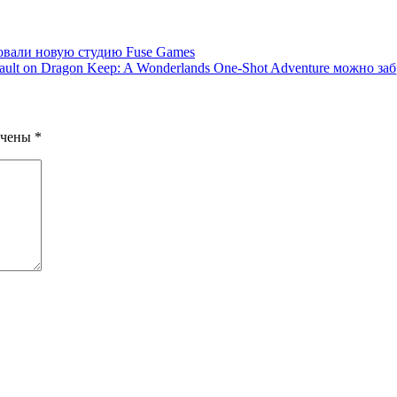
новали новую студию Fuse Games
ault on Dragon Keep: A Wonderlands One-Shot Adventure можно за
ечены
*