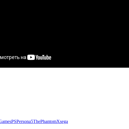
Games
PSPersona5ThePhantomX
sega