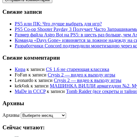
Свежие записи
PS5 или ПК: Что лучше выбрать для игр?
PS5 Co-op Shooter Payday 3 Получает Часто Запрашива
Размер файла Astro Bot на PS5: в шесть раз больше, чем As
Команда «Days Gone» извиняется за ложное надежду на с
Разработчики Concord подтвердили монетизацию через к
Свежие комментарии
Кира
к записи
CS 1.6 не стареющая классика
FoFan
к записи
Crysis 2 — видео к выходу игры
Leonardo
к записи
Crysis 2 — видео к выходу игры
kek¢иk
к записи
МАШИНКА ВИЛЛИ армагеддон №2. Муль
MaDe in CCCP
к записи
Tomb Raider (все секреты и тай
Архивы
Архивы
Сейчас читают: