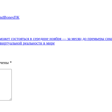
AndBones
ПК
oft может состояться в середине ноября — за месяц до премьеры с
виртуальной реальности в мире
ечены
*