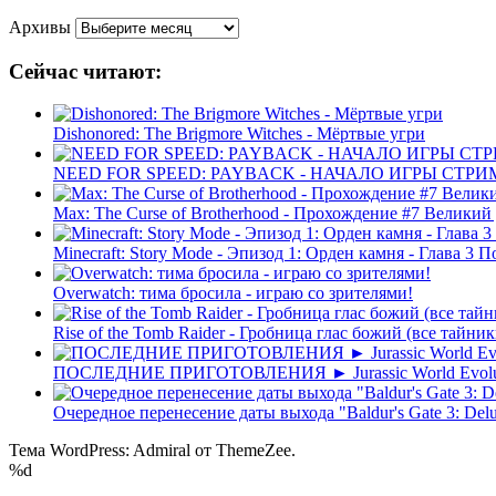
Архивы
Сейчас читают:
Dishonored: The Brigmore Witches - Мёртвые угри
NEED FOR SPEED: PAYBACK - НАЧАЛО ИГРЫ СТР
Max: The Curse of Brotherhood - Прохождение #7 Великий
Minecraft: Story Mode - Эпизод 1: Орден камня - Глава 3 
Overwatch: тима бросила - играю со зрителями!
Rise of the Tomb Raider - Гробница глас божий (все тайни
ПОСЛЕДНИЕ ПРИГОТОВЛЕНИЯ ► Jurassic World Evo
Очередное перенесение даты выхода "Baldur's Gate 3: Del
Тема WordPress: Admiral от ThemeZee.
%d