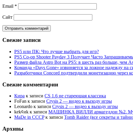
Email
*
Сайт
Свежие записи
PS5 или ПК: Что лучше выбрать для игр?
PS5 Co-op Shooter Payday 3 Получает Часто Запрашива
Размер файла Astro Bot на PS5: в шесть раз больше, чем As
Команда «Days Gone» извиняется за ложное надежду на с
Разработчики Concord подтвердили монетизацию через к
Свежие комментарии
Кира
к записи
CS 1.6 не стареющая классика
FoFan
к записи
Crysis 2 — видео к выходу игры
Leonardo
к записи
Crysis 2 — видео к выходу игры
kek¢иk
к записи
МАШИНКА ВИЛЛИ армагеддон №2. Муль
MaDe in CCCP
к записи
Tomb Raider (все секреты и тай
Архивы