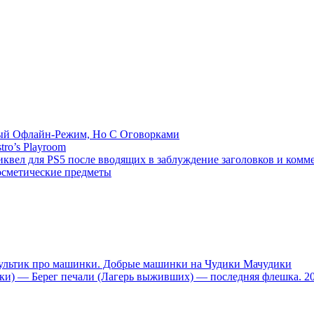
емый Офлайн-Режим, Но С Оговорками
tro’s Playroom
иквел для PS5 после вводящих в заблуждение заголовков и комм
осметические предметы
тик про машинки. Добрые машинки на Чудики Мачудики
ники) — Берег печали (Лагерь выживших) — последняя флешка. 2