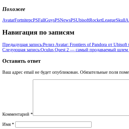
Похожее
Avatar
Fortnite
pc
PSFallGuys
PSNews
PSUbisoft
RocketLeague
Skull
Навигация по записям
Предыдущая запись:
Релиз Avatar: Frontiers of Pandora от Ubis
Следующая запись:
Oculus Quest 2 — самый продаваемый шлем 
Оставить ответ
Ваш адрес email не будет опубликован.
Обязательные поля пом
Комментарий
*
Имя
*