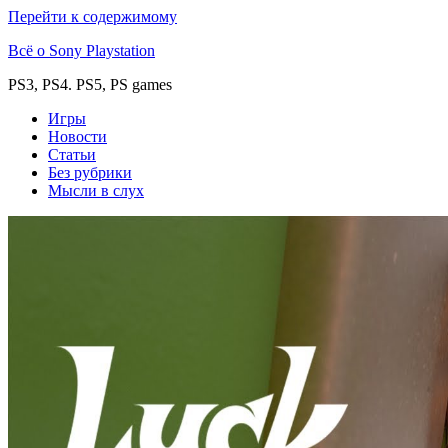
Перейти к содержимому
Всё о Sony Playstation
PS3, PS4. PS5, PS games
Игры
Новости
Статьи
Без рубрики
Мысли в слух