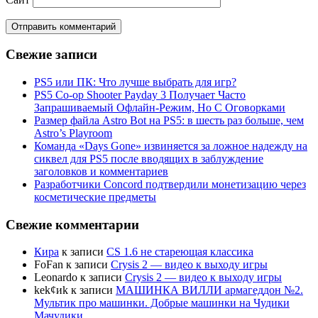
Свежие записи
PS5 или ПК: Что лучше выбрать для игр?
PS5 Co-op Shooter Payday 3 Получает Часто
Запрашиваемый Офлайн-Режим, Но С Оговорками
Размер файла Astro Bot на PS5: в шесть раз больше, чем
Astro’s Playroom
Команда «Days Gone» извиняется за ложное надежду на
сиквел для PS5 после вводящих в заблуждение
заголовков и комментариев
Разработчики Concord подтвердили монетизацию через
косметические предметы
Свежие комментарии
Кира
к записи
CS 1.6 не стареющая классика
FoFan
к записи
Crysis 2 — видео к выходу игры
Leonardo
к записи
Crysis 2 — видео к выходу игры
kek¢иk
к записи
МАШИНКА ВИЛЛИ армагеддон №2.
Мультик про машинки. Добрые машинки на Чудики
Мачудики