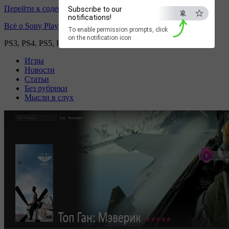
Перейти к содержимому
Subscribe to our
notifications!
Всё о Sony Playstation
To enable permission prompts, click
on the notification icon
PS3, PS4. PS5, PS games
Игры
Новости
Статьи
Без рубрики
Мысли в слух