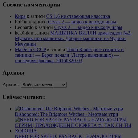
Свежие комментарии
Кира
к записи
CS 1.6 не стареющая классика
FoFan
к записи
Crysis 2 — видео к выходу игры
Leonardo
к записи
Crysis 2 — видео к выходу игры
kek¢иk
к записи
МАШИНКА ВИЛЛИ армагеддон №2.
Мультик про машинки. Добрые машинки на Чудики
Мачудики
MaDe in CCCP
к записи
Tomb Raider (все секреты и
тайники) — Берег печали (Лагерь выживших) —
последняя флешка. 20160320-03
Архивы
Архивы
Сейчас читают:
Dishonored: The Brigmore Witches - Мёртвые угри
NEED FOR SPEED: PAYBACK - НАЧАЛО ИГРЫ