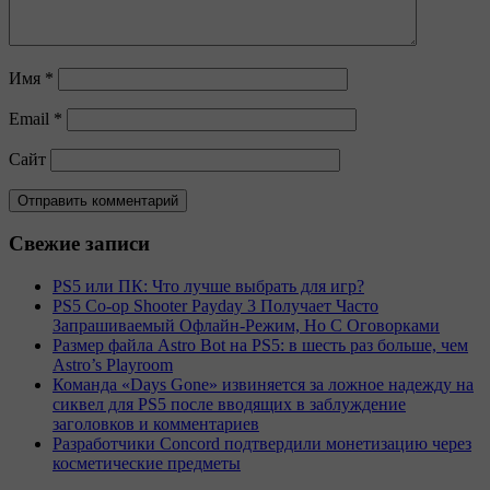
Имя
*
Email
*
Сайт
Свежие записи
PS5 или ПК: Что лучше выбрать для игр?
PS5 Co-op Shooter Payday 3 Получает Часто
Запрашиваемый Офлайн-Режим, Но С Оговорками
Размер файла Astro Bot на PS5: в шесть раз больше, чем
Astro’s Playroom
Команда «Days Gone» извиняется за ложное надежду на
сиквел для PS5 после вводящих в заблуждение
заголовков и комментариев
Разработчики Concord подтвердили монетизацию через
косметические предметы