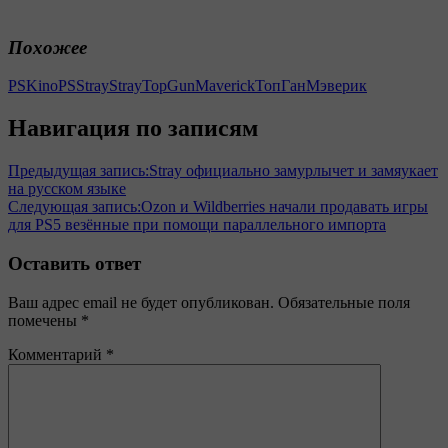
Похожее
PSKino
PSStray
Stray
TopGunMaverick
ТопГанМэверик
Навигация по записям
Предыдущая запись:
Stray официально замурлычет и замяукает
на русском языке
Следующая запись:
Ozon и Wildberries начали продавать игры
для PS5 везённые при помощи параллельного импорта
Оставить ответ
Ваш адрес email не будет опубликован.
Обязательные поля
помечены
*
Комментарий
*