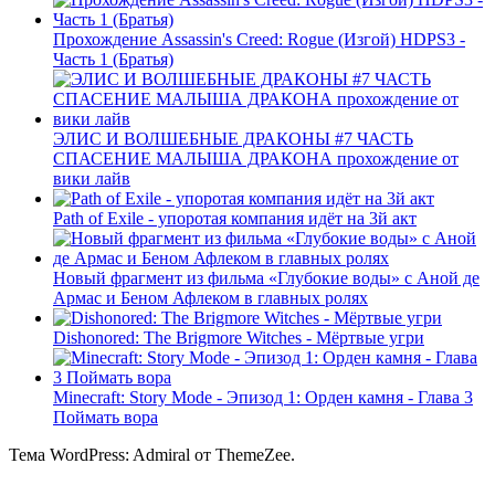
Прохождение Assassin's Creed: Rogue (Изгой) HDPS3 -
Часть 1 (Братья)
ЭЛИС И ВОЛШЕБНЫЕ ДРАКОНЫ #7 ЧАСТЬ
СПАСЕНИЕ МАЛЫША ДРАКОНА прохождение от
вики лайв
Path of Exile - упоротая компания идёт на 3й акт
Новый фрагмент из фильма «Глубокие воды» с Аной де
Армас и Беном Афлеком в главных ролях
Dishonored: The Brigmore Witches - Мёртвые угри
Minecraft: Story Mode - Эпизод 1: Орден камня - Глава 3
Поймать вора
Тема WordPress: Admiral от ThemeZee.