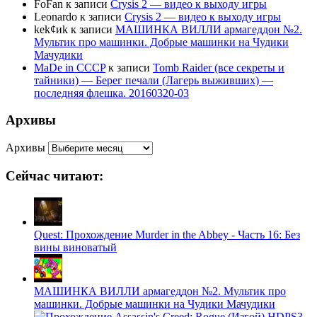
FoFan
к записи
Crysis 2 — видео к выходу игры
Leonardo
к записи
Crysis 2 — видео к выходу игры
kek¢иk
к записи
МАШИНКА ВИЛЛИ армагеддон №2.
Мультик про машинки. Добрые машинки на Чудики
Мачудики
MaDe in CCCP
к записи
Tomb Raider (все секреты и
тайники) — Берег печали (Лагерь выживших) —
последняя флешка. 20160320-03
Архивы
Архивы
Сейчас читают:
Quest: Прохождение Murder in the Abbey - Часть 16: Без
вины виноватый
МАШИНКА ВИЛЛИ армагеддон №2. Мультик про
машинки. Добрые машинки на Чудики Мачудики