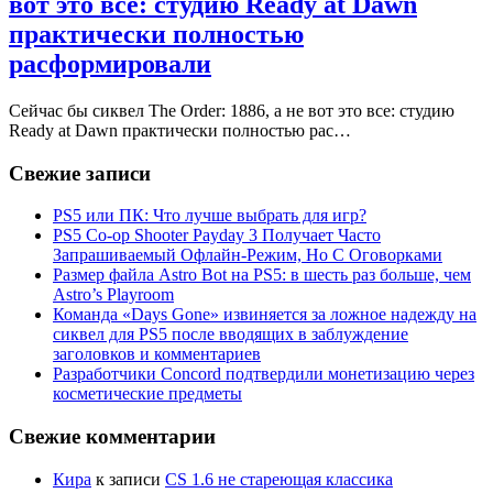
вот это все: студию Ready at Dawn
практически полностью
расформировали
Сейчас бы сиквел The Order: 1886, а не вот это все: студию
Ready at Dawn практически полностью рас…
Свежие записи
PS5 или ПК: Что лучше выбрать для игр?
PS5 Co-op Shooter Payday 3 Получает Часто
Запрашиваемый Офлайн-Режим, Но С Оговорками
Размер файла Astro Bot на PS5: в шесть раз больше, чем
Astro’s Playroom
Команда «Days Gone» извиняется за ложное надежду на
сиквел для PS5 после вводящих в заблуждение
заголовков и комментариев
Разработчики Concord подтвердили монетизацию через
косметические предметы
Свежие комментарии
Кира
к записи
CS 1.6 не стареющая классика