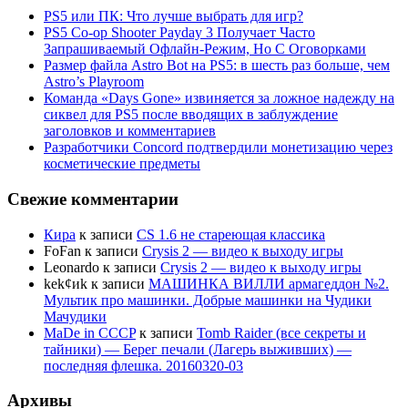
PS5 или ПК: Что лучше выбрать для игр?
PS5 Co-op Shooter Payday 3 Получает Часто
Запрашиваемый Офлайн-Режим, Но С Оговорками
Размер файла Astro Bot на PS5: в шесть раз больше, чем
Astro’s Playroom
Команда «Days Gone» извиняется за ложное надежду на
сиквел для PS5 после вводящих в заблуждение
заголовков и комментариев
Разработчики Concord подтвердили монетизацию через
косметические предметы
Свежие комментарии
Кира
к записи
CS 1.6 не стареющая классика
FoFan
к записи
Crysis 2 — видео к выходу игры
Leonardo
к записи
Crysis 2 — видео к выходу игры
kek¢иk
к записи
МАШИНКА ВИЛЛИ армагеддон №2.
Мультик про машинки. Добрые машинки на Чудики
Мачудики
MaDe in CCCP
к записи
Tomb Raider (все секреты и
тайники) — Берег печали (Лагерь выживших) —
последняя флешка. 20160320-03
Архивы