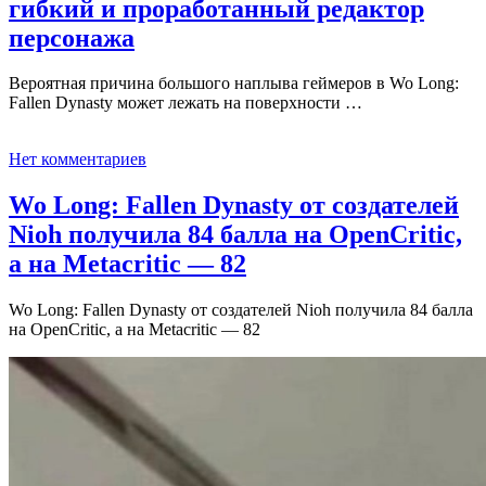
гибкий и проработанный редактор
персонажа
Вероятная причина большого наплыва геймеров в Wo Long:
Fallen Dynasty может лежать на поверхности …
Нет комментариев
Wo Long: Fallen Dynasty от создателей
Nioh получила 84 балла на OpenCritic,
а на Metacritic — 82
Wo Long: Fallen Dynasty от создателей Nioh получила 84 балла
на OpenCritic, а на Metacritic — 82