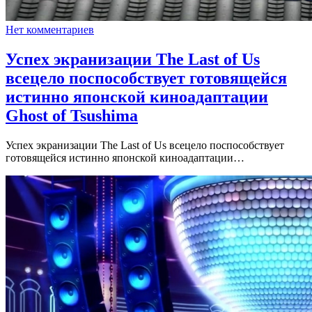
Нет комментариев
Успех экранизации The Last of Us
всецело поспособствует готовящейся
истинно японской киноадаптации
Ghost of Tsushima
Успех экранизации The Last of Us всецело поспособствует
готовящейся истинно японской киноадаптации…