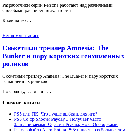
Разработчики серии Persona работают над различными
способами расширения аудитории
К каким тех…
Нет комментариев
Сюжетный трейлер Amnesia: The
Bunker и пару коротких геймплейных
роликов
Сюжетный трейлер Amnesia: The Bunker и пару коротких
геймплейных роликов
По сюжету, главный г…
Свежие записи
PS5 или ПК: Что лучше выбрать для игр?
PS5 Co-op Shooter Payday 3 Получает Часто
Запрашиваемый Офлайн-Режим, Но С Оговорками
Размер файла Astro Bot на PS5: в шесть раз больше, чем