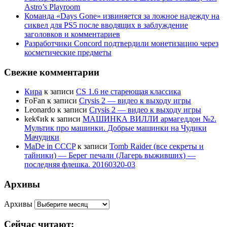
Astro’s Playroom
Команда «Days Gone» извиняется за ложное надежду на
сиквел для PS5 после вводящих в заблуждение
заголовков и комментариев
Разработчики Concord подтвердили монетизацию через
косметические предметы
Свежие комментарии
Кира
к записи
CS 1.6 не стареющая классика
FoFan
к записи
Crysis 2 — видео к выходу игры
Leonardo
к записи
Crysis 2 — видео к выходу игры
kek¢иk
к записи
МАШИНКА ВИЛЛИ армагеддон №2.
Мультик про машинки. Добрые машинки на Чудики
Мачудики
MaDe in CCCP
к записи
Tomb Raider (все секреты и
тайники) — Берег печали (Лагерь выживших) —
последняя флешка. 20160320-03
Архивы
Архивы
Сейчас читают: