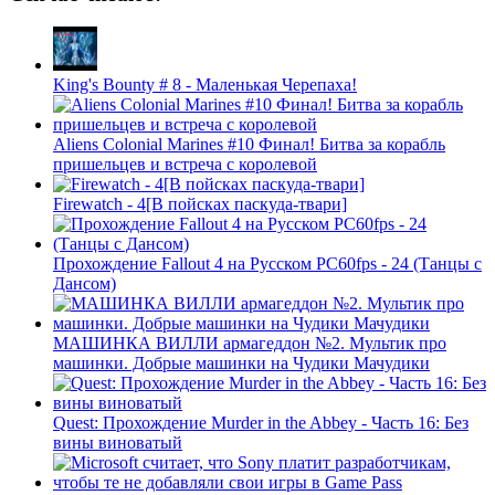
King's Bounty # 8 - Маленькая Черепаха!
Aliens Colonial Marines #10 Финал! Битва за корабль
пришельцев и встреча с королевой
Firewatch - 4[В пойсках паскуда-твари]
Прохождение Fallout 4 на Русском PС60fps - 24 (Танцы с
Дансом)
МАШИНКА ВИЛЛИ армагеддон №2. Мультик про
машинки. Добрые машинки на Чудики Мачудики
Quest: Прохождение Murder in the Abbey - Часть 16: Без
вины виноватый