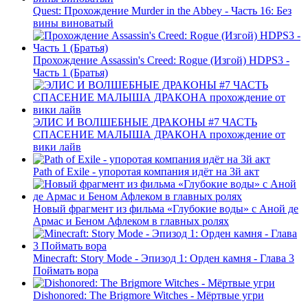
Quest: Прохождение Murder in the Abbey - Часть 16: Без
вины виноватый
Прохождение Assassin's Creed: Rogue (Изгой) HDPS3 -
Часть 1 (Братья)
ЭЛИС И ВОЛШЕБНЫЕ ДРАКОНЫ #7 ЧАСТЬ
СПАСЕНИЕ МАЛЫША ДРАКОНА прохождение от
вики лайв
Path of Exile - упоротая компания идёт на 3й акт
Новый фрагмент из фильма «Глубокие воды» с Аной де
Армас и Беном Афлеком в главных ролях
Minecraft: Story Mode - Эпизод 1: Орден камня - Глава 3
Поймать вора
Dishonored: The Brigmore Witches - Мёртвые угри