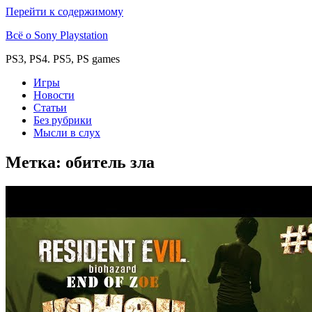
Перейти к содержимому
Всё о Sony Playstation
PS3, PS4. PS5, PS games
Игры
Новости
Статьи
Без рубрики
Мысли в слух
Метка:
обитель зла