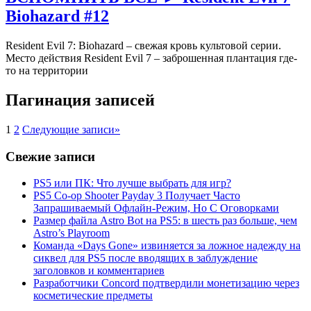
Biohazard #12
Resident Evil 7: Biohazard – свежая кровь культовой серии.
Место действия Resident Evil 7 – заброшенная плантация где-
то на территории
Пагинация записей
1
2
Следующие записи
»
Свежие записи
PS5 или ПК: Что лучше выбрать для игр?
PS5 Co-op Shooter Payday 3 Получает Часто
Запрашиваемый Офлайн-Режим, Но С Оговорками
Размер файла Astro Bot на PS5: в шесть раз больше, чем
Astro’s Playroom
Команда «Days Gone» извиняется за ложное надежду на
сиквел для PS5 после вводящих в заблуждение
заголовков и комментариев
Разработчики Concord подтвердили монетизацию через
косметические предметы