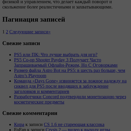
физикой и управлением, что делает каждый поворот и
скольжение более реалистичными и захватывающими.
Пагинация записей
1
2
Следующие записи
»
Свежие записи
PS5 или ПК: Что лучше выбрать для игр?
PS5 Co-op Shooter Payday 3 Получает Часто
Запрашиваемый Офлайн-Режим, Но С Оговорками
Размер файла Astro Bot на PS5: в шесть раз больше, чем
Astro’s Playroom
Команда «Days Gone» извиняется за ложное надежду на
сиквел для PS5 после вводящих в заблуждение
заголовков и комментариев
Разработчики Concord подтвердили монетизацию через
косметические предметы
Свежие комментарии
Кира
к записи
CS 1.6 не стареющая классика
FoFan
к записи
Crysis 2 — видео к выходу игры