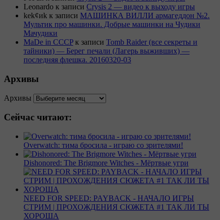
Leonardo
к записи
Crysis 2 — видео к выходу игры
kek¢иk
к записи
МАШИНКА ВИЛЛИ армагеддон №2.
Мультик про машинки. Добрые машинки на Чудики
Мачудики
MaDe in CCCP
к записи
Tomb Raider (все секреты и
тайники) — Берег печали (Лагерь выживших) —
последняя флешка. 20160320-03
Архивы
Архивы
Сейчас читают:
Overwatch: тима бросила - играю со зрителями!
Dishonored: The Brigmore Witches - Мёртвые угри
NEED FOR SPEED: PAYBACK - НАЧАЛО ИГРЫ
СТРИМ | ПРОХОЖДЕНИЯ СЮЖЕТА #1 ТАК ЛИ ТЫ
ХОРОША