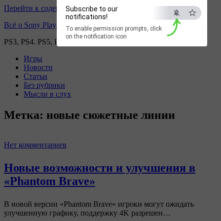
Перейти к содержимому
Subscribe to our
notifications!
Всё о Sony Playstation
To enable permission prompts, click
on the notification icon
PS3, PS4. PS5, PS games
Игры
Новости
Статьи
Без рубрики
Мысли в слух
Метка:
новые сюжетные линии
Нет комментариев
Новые возможности и улучшения в
«Phantom Brave»
В новой версии «Phantom Brave» игроки могут ожидать
улучшенную графику, поддержку 4K разрешен…