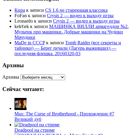
Кира
к записи
CS 1.6 не стареющая классика
FoFan
к записи
Crysis 2 — видео к выходу игры
Leonardo
к записи
Crysis 2 — видео к выходу игры
kek¢иk
к записи
МАШИНКА ВИЛЛИ армагеддон №2.
Мультик про машинки. Добрые машинки на Чудики
Мачудики
MaDe in CCCP
к записи
Tomb Raider (все секреты и
тайники) — Берег печали (Лагерь выживших) —
последняя флешка. 20160320-03
Архивы
Архивы
Сейчас читают:
Max: The Curse of Brotherhood - Прохождение #7
Великий дуб
Deadpool на стриме