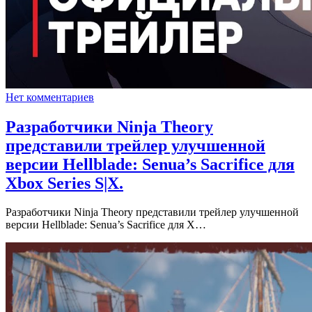
Нет комментариев
Разработчики Ninja Theory
представили трейлер улучшенной
версии Hellblade: Senua’s Sacrifice для
Xbox Series S|X.
Разработчики Ninja Theory представили трейлер улучшенной
версии Hellblade: Senua’s Sacrifice для X…