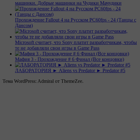
машинки. Добрые машинки на Чудики Мачудики
Прохождение Fallout 4 на Русском PС60fps - 24 (Танцы с
Дансом)
Microsoft считает, что Sony платит разработчикам, чтобы
те не добавляли свои игры в Game Pass
Мафия 3 - Прохождение # 6 Финал (Все концовки)
ЛАБОРАТОРИЯ ► Aliens vs Predator ► Predator #5
Тема WordPress: Admiral от ThemeZee.