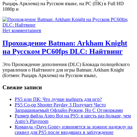
Рыцарь Аркхема) на Русском языке, на PC (ПК) в Full HD
1080p и
Нет комментариев
Прохождение Batman: Arkham Knight
на Русском PС60fps DLC: Найтвинг
Это Прохождение дополнения (DLC) Блокада полицейского
управления о Найтвинге для игры Batman: Arkham Knight
(Бэтмен: Рыцарь Аркхема) на Русском языке,
Свежие записи
PS5 или ПК: Что лучше выбрать для игр?
PS5 Co-op Shooter Payday 3 Получает Часто
Запрашиваемый Офлайн-Режим, Но С Оговорками
Размер файла Astro Bot на PS5: в шесть раз больше, чем
Astro’s Playroom
Команда «Days Gone» извиняется за ложное надежду на
сиквел для PS5 после вводящих в заблуждение