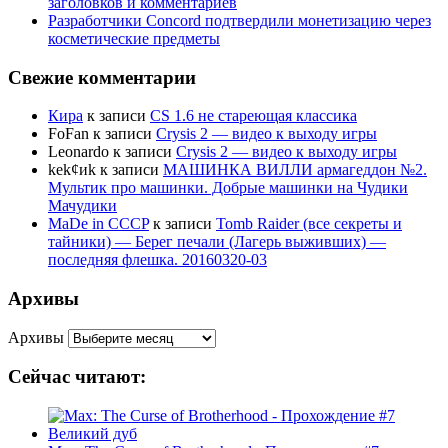
заголовков и комментариев
Разработчики Concord подтвердили монетизацию через
косметические предметы
Свежие комментарии
Кира
к записи
CS 1.6 не стареющая классика
FoFan
к записи
Crysis 2 — видео к выходу игры
Leonardo
к записи
Crysis 2 — видео к выходу игры
kek¢иk
к записи
МАШИНКА ВИЛЛИ армагеддон №2.
Мультик про машинки. Добрые машинки на Чудики
Мачудики
MaDe in CCCP
к записи
Tomb Raider (все секреты и
тайники) — Берег печали (Лагерь выживших) —
последняя флешка. 20160320-03
Архивы
Архивы
Сейчас читают: