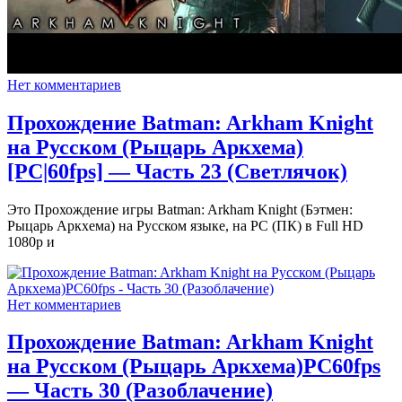
Нет комментариев
Прохождение Batman: Arkham Knight
на Русском (Рыцарь Аркхема)
[PС|60fps] — Часть 23 (Светлячок)
Это Прохождение игры Batman: Arkham Knight (Бэтмен:
Рыцарь Аркхема) на Русском языке, на PC (ПК) в Full HD
1080p и
Нет комментариев
Прохождение Batman: Arkham Knight
на Русском (Рыцарь Аркхема)PС60fps
— Часть 30 (Разоблачение)