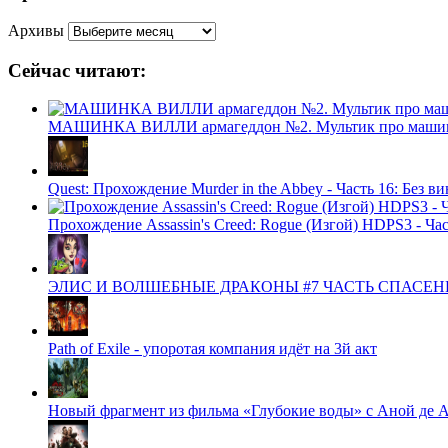
Архивы
Сейчас читают:
МАШИНКА ВИЛЛИ армагеддон №2. Мультик про машинк
Quest: Прохождение Murder in the Abbey - Часть 16: Без 
Прохождение Assassin's Creed: Rogue (Изгой) HDPS3 - Час
ЭЛИС И ВОЛШЕБНЫЕ ДРАКОНЫ #7 ЧАСТЬ СПАСЕНИЕ
Path of Exile - упоротая компания идёт на 3й акт
Новый фрагмент из фильма «Глубокие воды» с Аной де А