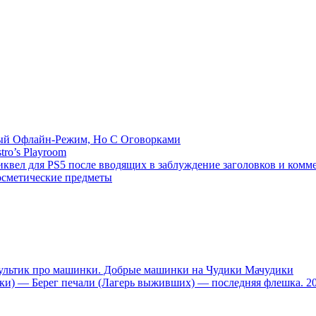
емый Офлайн-Режим, Но С Оговорками
tro’s Playroom
иквел для PS5 после вводящих в заблуждение заголовков и комм
осметические предметы
тик про машинки. Добрые машинки на Чудики Мачудики
ники) — Берег печали (Лагерь выживших) — последняя флешка. 2