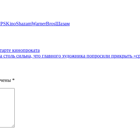
y
PSKino
Shazam
WarnerBros
Шазам
тарте кинопроката
была столь сильна, что главного художника попросили прикрыть «
ечены
*