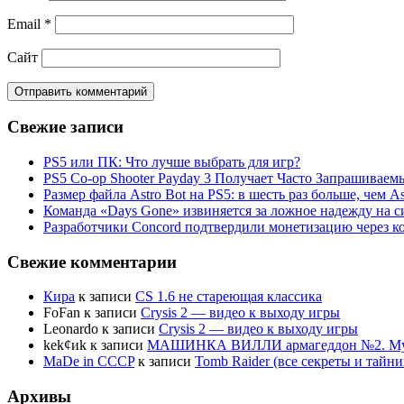
Email
*
Сайт
Свежие записи
PS5 или ПК: Что лучше выбрать для игр?
PS5 Co-op Shooter Payday 3 Получает Часто Запрашива
Размер файла Astro Bot на PS5: в шесть раз больше, чем As
Команда «Days Gone» извиняется за ложное надежду на с
Разработчики Concord подтвердили монетизацию через к
Свежие комментарии
Кира
к записи
CS 1.6 не стареющая классика
FoFan
к записи
Crysis 2 — видео к выходу игры
Leonardo
к записи
Crysis 2 — видео к выходу игры
kek¢иk
к записи
МАШИНКА ВИЛЛИ армагеддон №2. Муль
MaDe in CCCP
к записи
Tomb Raider (все секреты и тай
Архивы