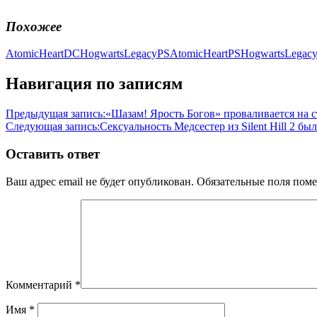
Похожее
AtomicHeart
DC
HogwartsLegacy
PSAtomicHeart
PSHogwartsLegac
Навигация по записям
Предыдущая запись:
«Шазам! Ярость Богов» проваливается на с
Следующая запись:
Сексуальность Медсестер из Silent Hill 2 
Оставить ответ
Ваш адрес email не будет опубликован.
Обязательные поля пом
Комментарий
*
Имя
*