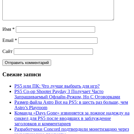
Имя
*
Email
*
Сайт
Свежие записи
PS5 или ПК: Что лучше выбрать для игр?
PS5 Co-op Shooter Payday 3 Получает Часто
Запрашиваемый Офлайн-Режим, Но С Оговорками
Размер файла Astro Bot на PS5: в шесть раз больше, чем
Astro’s Playroom
Команда «Days Gone» извиняется за ложное надежду на
сиквел для PS5 после вводящих в заблуждение
заголовков и комментариев
Разработчики Concord подтвердили монетизацию через