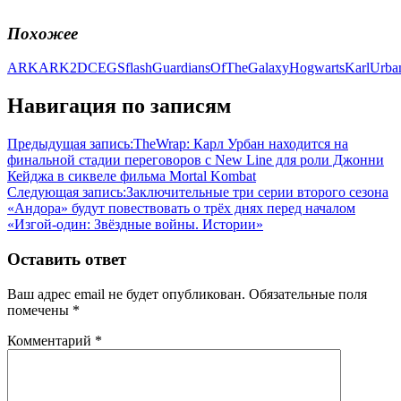
Похожее
ARK
ARK2
DC
EGS
flash
GuardiansOfTheGalaxy
Hogwarts
KarlUrba
Навигация по записям
Предыдущая запись:
TheWrap: Карл Урбан находится на
финальной стадии переговоров с New Line для роли Джонни
Кейджа в сиквеле фильма Mortal Kombat
Следующая запись:
Заключительные три серии второго сезона
«Андора» будут повествовать о трёх днях перед началом
«Изгой-один: Звёздные войны. Истории»
Оставить ответ
Ваш адрес email не будет опубликован.
Обязательные поля
помечены
*
Комментарий
*