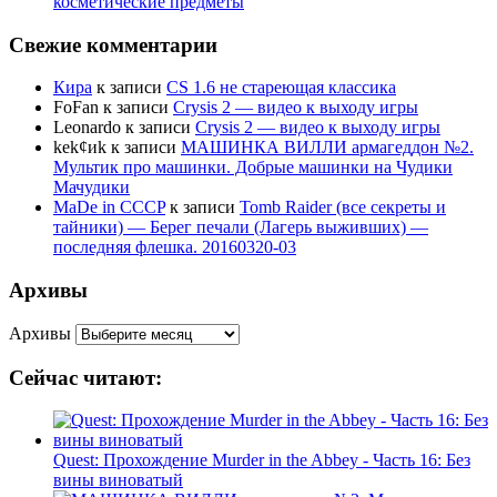
косметические предметы
Свежие комментарии
Кира
к записи
CS 1.6 не стареющая классика
FoFan
к записи
Crysis 2 — видео к выходу игры
Leonardo
к записи
Crysis 2 — видео к выходу игры
kek¢иk
к записи
МАШИНКА ВИЛЛИ армагеддон №2.
Мультик про машинки. Добрые машинки на Чудики
Мачудики
MaDe in CCCP
к записи
Tomb Raider (все секреты и
тайники) — Берег печали (Лагерь выживших) —
последняя флешка. 20160320-03
Архивы
Архивы
Сейчас читают:
Quest: Прохождение Murder in the Abbey - Часть 16: Без
вины виноватый