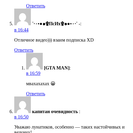
Ответить
˙·٠•●๑۩ПсИх۩๑●•٠·˙ -
:
в 16:44
Отличное видео))) взаим подписка XD
Ответить
[GTA MAN]
:
в 16:59
мвахахахах 😀
Ответить
капитан очевидность
:
в 16:50
Уважаю лунатиков, особенно — таких настойчивых и
везучих!