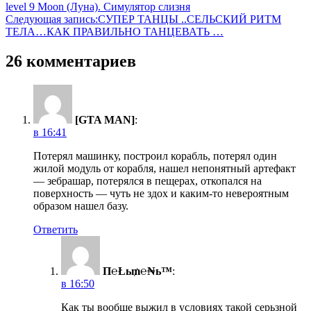
level 9 Moon (Луна). Симулятор слизня
Следующая запись:
СУПЕР ТАНЦЫ ..СЕЛЬСКИЙ РИТМ
ТЕЛА…КАК ПРАВИЛЬНО ТАНЦЕВАТЬ …
26 комментариев
[GTA MAN]
:
в 16:41
Потерял машинку, построил корабль, потерял один
жилой модуль от корабля, нашел непонятный артефакт
— зебрашар, потерялся в пещерах, откопался на
поверхность — чуть не здох и каким-то невероятным
образом нашел базу.
Ответить
П℮Łь₥℮₦ь™
:
в 16:50
Как ты вообще выжил в условиях такой серьзной