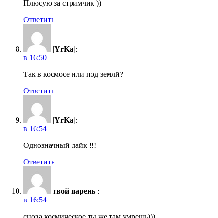
Плюсую за стримчик ))
Ответить
|YrKa|
:
в 16:50
Так в космосе или под землй?
Ответить
|YrKa|
:
в 16:54
Однозначный лайк !!!
Ответить
твой парень
:
в 16:54
снова космическое ты же там умрешь)))