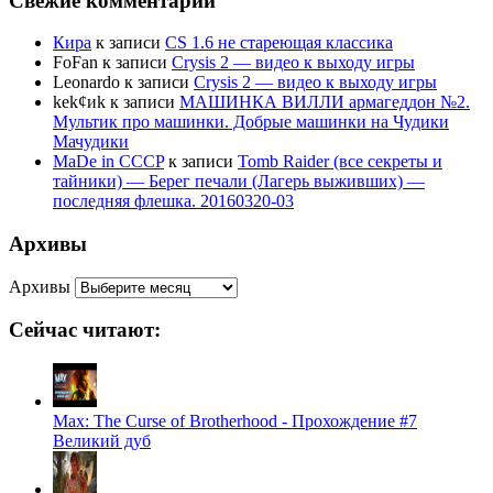
Свежие комментарии
Кира
к записи
CS 1.6 не стареющая классика
FoFan
к записи
Crysis 2 — видео к выходу игры
Leonardo
к записи
Crysis 2 — видео к выходу игры
kek¢иk
к записи
МАШИНКА ВИЛЛИ армагеддон №2.
Мультик про машинки. Добрые машинки на Чудики
Мачудики
MaDe in CCCP
к записи
Tomb Raider (все секреты и
тайники) — Берег печали (Лагерь выживших) —
последняя флешка. 20160320-03
Архивы
Архивы
Сейчас читают:
Max: The Curse of Brotherhood - Прохождение #7
Великий дуб