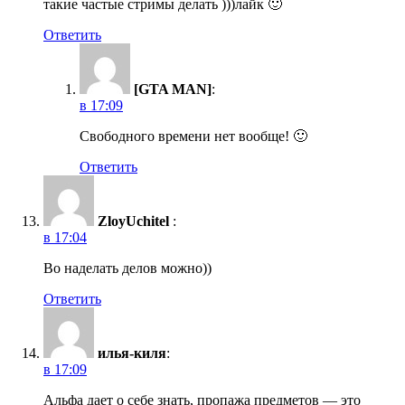
такие частые стримы делать )))лайк 🙂
Ответить
[GTA MAN]
:
в 17:09
Свободного времени нет вообще! 🙂
Ответить
ZloyUchitel
:
в 17:04
Во наделать делов можно))
Ответить
илья-киля
:
в 17:09
Альфа дает о себе знать, пропажа предметов — это