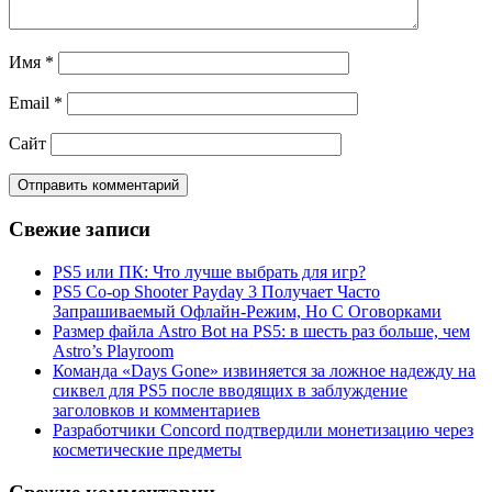
Имя
*
Email
*
Сайт
Свежие записи
PS5 или ПК: Что лучше выбрать для игр?
PS5 Co-op Shooter Payday 3 Получает Часто
Запрашиваемый Офлайн-Режим, Но С Оговорками
Размер файла Astro Bot на PS5: в шесть раз больше, чем
Astro’s Playroom
Команда «Days Gone» извиняется за ложное надежду на
сиквел для PS5 после вводящих в заблуждение
заголовков и комментариев
Разработчики Concord подтвердили монетизацию через
косметические предметы