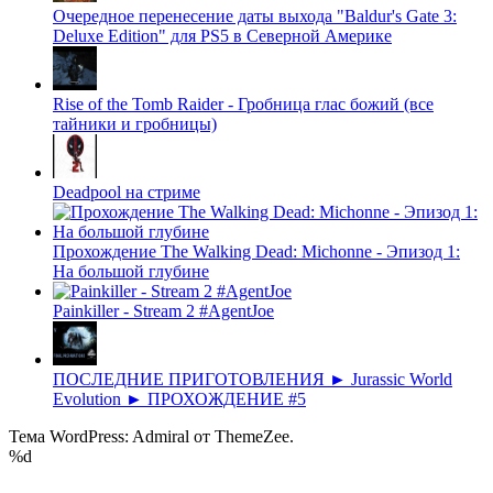
Очередное перенесение даты выхода "Baldur's Gate 3:
Deluxe Edition" для PS5 в Северной Америке
Rise of the Tomb Raider - Гробница глас божий (все
тайники и гробницы)
Deadpool на стриме
Прохождение The Walking Dead: Michonne - Эпизод 1:
На большой глубине
Painkiller - Stream 2 #AgentJoe
ПОСЛЕДНИЕ ПРИГОТОВЛЕНИЯ ► Jurassic World
Evolution ► ПРОХОЖДЕНИЕ #5
Тема WordPress: Admiral от ThemeZee.
%d