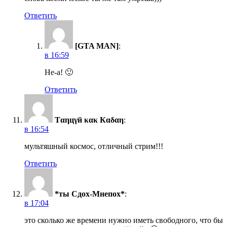
Ответить
[GTA MAN]
:
в 16:59
Не-а! 🙂
Ответить
Тαηцγй κακ Кαδαη
:
в 16:54
мультяшный космос, отличный стрим!!!
Ответить
*ты Сдох-Мнепох*
:
в 17:04
это сколько же времени нужно иметь свободного, что бы