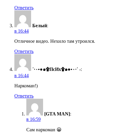
Ответить
Белый
:
в 16:44
Отличное видео. Нехило там утроился.
Ответить
˙·٠•●๑۩ПсИх۩๑●•٠·˙ -
:
в 16:44
Наркоман!)
Ответить
[GTA MAN]
:
в 16:59
Сам наркоман 😀