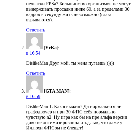
нехватки FPSа? Большинство организмов не могут
выдерживать просадки ниже 60, а за пределами 30
кадров в секунду жить невозможно (глаза
взрываются).
Ответить
|YrKa|
:
в 16:54
DislikeMan Друг мой, ты меня пугаешь )))))
Ответить
[GTA MAN]
:
в 16:59
DislikeMan 1. Как я выжил? Да нормально я не
графодрочер и при 30 ФПС себя нормально
чувствую.n2. Ну игра как бы на пре альфа версии,
дико не оптимизированна и т.д. так, что даже у
Иллюхи ФПСом не блещет!