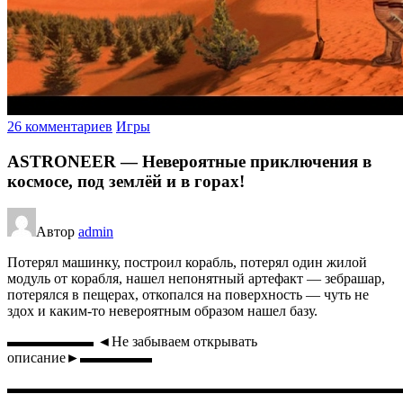
26 комментариев
Игры
ASTRONEER — Невероятные приключения в
космосе, под землёй и в горах!
Автор
admin
Потерял машинку, построил корабль, потерял один жилой
модуль от корабля, нашел непонятный артефакт — зебрашар,
потерялся в пещерах, откопался на поверхность — чуть не
здох и каким-то невероятным образом нашел базу.
▬▬▬▬▬▬ ◄Не забываем открывать
описание►▬▬▬▬▬
▬▬▬▬▬▬▬▬▬▬▬▬▬▬▬▬▬▬▬▬▬▬▬▬▬▬▬