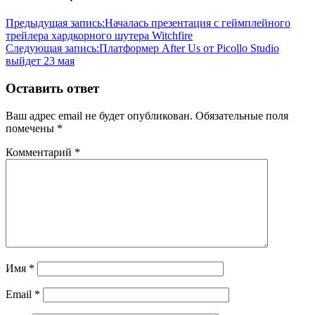
Предыдущая запись:
Началась презентация с геймплейного
трейлера хардкорного шутера Witchfire
Следующая запись:
Платформер After Us от Picollo Studio
выйдет 23 мая
Оставить ответ
Ваш адрес email не будет опубликован.
Обязательные поля
помечены
*
Комментарий
*
Имя
*
Email
*