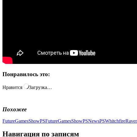
Понравилось это:
Нравится
Загрузка…
Похожее
FutureGamesShow
PSFutureGamesShow
PSNews
PSWhitchfire
Rave
Навигация по записям