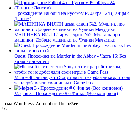
Прохождение Fallout 4 на Русском PС60fps - 24 (Танцы с
Дансом)
МАШИНКА ВИЛЛИ армагеддон №2. Мультик про
машинки. Добрые машинки на Чудики Мачудики
Quest: Прохождение Murder in the Abbey - Часть 16: Без
вины виноватый
Microsoft считает, что Sony платит разработчикам, чтобы
те не добавляли свои игры в Game Pass
Мафия 3 - Прохождение # 6 Финал (Все концовки)
Тема WordPress: Admiral от ThemeZee.
%d