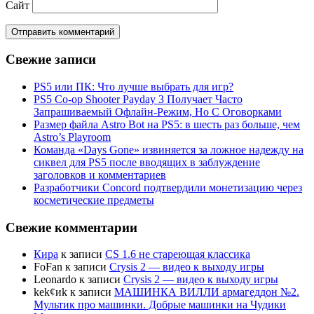
Сайт
Свежие записи
PS5 или ПК: Что лучше выбрать для игр?
PS5 Co-op Shooter Payday 3 Получает Часто
Запрашиваемый Офлайн-Режим, Но С Оговорками
Размер файла Astro Bot на PS5: в шесть раз больше, чем
Astro’s Playroom
Команда «Days Gone» извиняется за ложное надежду на
сиквел для PS5 после вводящих в заблуждение
заголовков и комментариев
Разработчики Concord подтвердили монетизацию через
косметические предметы
Свежие комментарии
Кира
к записи
CS 1.6 не стареющая классика
FoFan
к записи
Crysis 2 — видео к выходу игры
Leonardo
к записи
Crysis 2 — видео к выходу игры
kek¢иk
к записи
МАШИНКА ВИЛЛИ армагеддон №2.
Мультик про машинки. Добрые машинки на Чудики