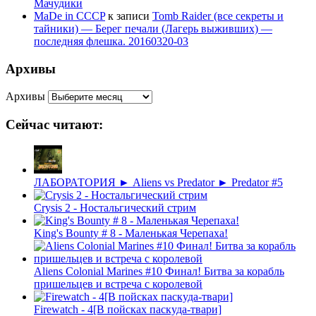
Мачудики
MaDe in CCCP
к записи
Tomb Raider (все секреты и
тайники) — Берег печали (Лагерь выживших) —
последняя флешка. 20160320-03
Архивы
Архивы
Сейчас читают:
ЛАБОРАТОРИЯ ► Aliens vs Predator ► Predator #5
Crysis 2 - Ностальгический стрим
King's Bounty # 8 - Маленькая Черепаха!
Aliens Colonial Marines #10 Финал! Битва за корабль
пришельцев и встреча с королевой
Firewatch - 4[В пойсках паскуда-твари]