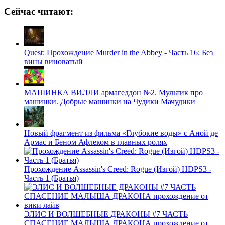
Сейчас читают:
Quest: Прохождение Murder in the Abbey - Часть 16: Без
вины виноватый
МАШИНКА ВИЛЛИ армагеддон №2. Мультик про
машинки. Добрые машинки на Чудики Мачудики
Новый фрагмент из фильма «Глубокие воды» с Аной де
Армас и Беном Афлеком в главных ролях
Прохождение Assassin's Creed: Rogue (Изгой) HDPS3 -
Часть 1 (Братья)
ЭЛИС И ВОЛШЕБНЫЕ ДРАКОНЫ #7 ЧАСТЬ
СПАСЕНИЕ МАЛЫША ДРАКОНА прохождение от