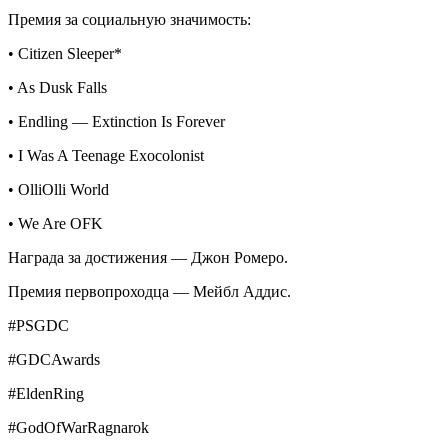
Премия за социальную значимость:
• Citizen Sleeper*
• As Dusk Falls
• Endling — Extinction Is Forever
• I Was A Teenage Exocolonist
• OlliOlli World
• We Are OFK
Награда за достижения — Джон Ромеро.
Премия первопроходца — Мейбл Аддис.
#PSGDC
#GDCAwards
#EldenRing
#GodOfWarRagnarok