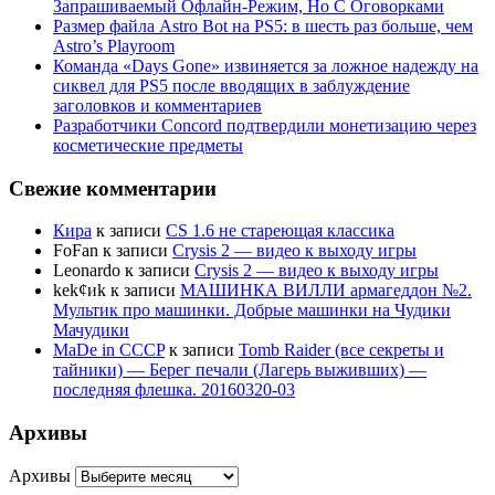
Запрашиваемый Офлайн-Режим, Но С Оговорками
Размер файла Astro Bot на PS5: в шесть раз больше, чем
Astro’s Playroom
Команда «Days Gone» извиняется за ложное надежду на
сиквел для PS5 после вводящих в заблуждение
заголовков и комментариев
Разработчики Concord подтвердили монетизацию через
косметические предметы
Свежие комментарии
Кира
к записи
CS 1.6 не стареющая классика
FoFan
к записи
Crysis 2 — видео к выходу игры
Leonardo
к записи
Crysis 2 — видео к выходу игры
kek¢иk
к записи
МАШИНКА ВИЛЛИ армагеддон №2.
Мультик про машинки. Добрые машинки на Чудики
Мачудики
MaDe in CCCP
к записи
Tomb Raider (все секреты и
тайники) — Берег печали (Лагерь выживших) —
последняя флешка. 20160320-03
Архивы
Архивы