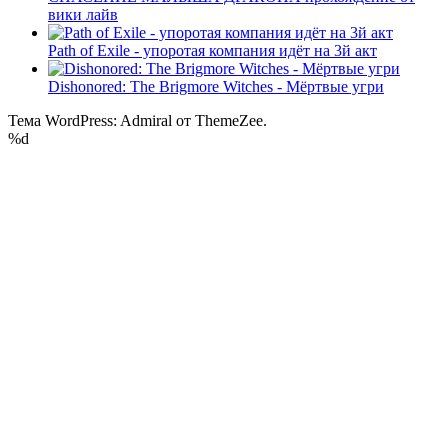
вики лайв
Path of Exile - упоротая компания идёт на 3й акт
Dishonored: The Brigmore Witches - Мёртвые угри
Тема WordPress: Admiral от ThemeZee.
%d