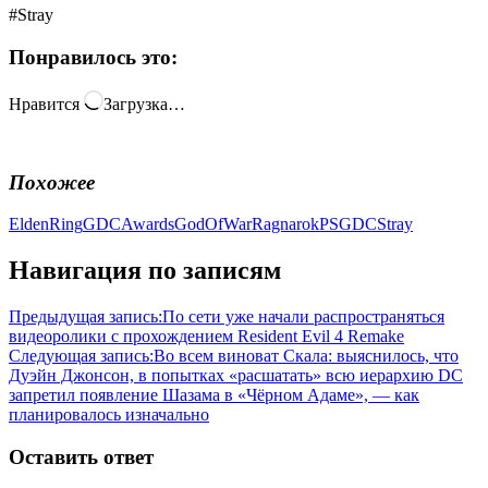
#Stray
Понравилось это:
Нравится
Загрузка…
Похожее
EldenRing
GDCAwards
GodOfWarRagnarok
PSGDC
Stray
Навигация по записям
Предыдущая запись:
По сети уже начали распространяться
видеоролики с прохождением Resident Evil 4 Remake
Следующая запись:
Во всем виноват Скала: выяснилось, что
Дуэйн Джонсон, в попытках «расшатать» всю иерархию DC
запретил появление Шазама в «Чёрном Адаме», — как
планировалось изначально
Оставить ответ