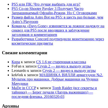
PS5 или ПК: Что лучше выбрать для игр?
PS5 Co-op Shooter Payday 3 Получает Часто
Запрашиваемый Офлайн-Режим, Но С Оговорками
Размер файла Astro Bot на PS5: в шесть раз больше, чем
Astro’s Playroom
Команда «Days Gone» извиняется за ложное надежду на
сиквел для PS5 после вводящих в заблуждение
заголовков и комментариев
Разработчики Concord подтвердили монетизацию через
косметические предметы
Свежие комментарии
Кира
к записи
CS 1.6 не стареющая классика
FoFan
к записи
Crysis 2 — видео к выходу игры
Leonardo
к записи
Crysis 2 — видео к выходу игры
kek¢иk
к записи
МАШИНКА ВИЛЛИ армагеддон №2.
Мультик про машинки. Добрые машинки на Чудики
Мачудики
MaDe in CCCP
к записи
Tomb Raider (все секреты и
тайники) — Берег печали (Лагерь выживших) —
последняя флешка. 20160320-03
Архивы