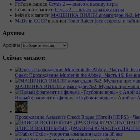
FoFan
к записи
Crysis 2 — видео к выходу игры
Leonardo
к записи
Crysis 2 — видео к выходу игры
kek¢иk
к записи
МАШИНКА ВИЛЛИ армагеддон №2. Муль
MaDe in CCCP
к записи
Tomb Raider (все секреты и тай
Архивы
Архивы
Сейчас читают:
Quest: Прохождение Murder in the Abbey - Часть 16: Без 
МАШИНКА ВИЛЛИ армагеддон №2. Мультик про машинк
Новый фрагмент из фильма «Глубокие воды» с Аной де А
Прохождение Assassin's Creed: Rogue (Изгой) HDPS3 - Час
ЭЛИС И ВОЛШЕБНЫЕ ДРАКОНЫ #7 ЧАСТЬ СПАСЕНИЕ
Path of Exile - упоротая компания идёт на 3й акт