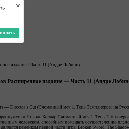
×
ять
решить
ров Расширенное издание — Часть 11 (Андре Лобин
s — Director’s Cut (Сломанный меч 1. Тень Тамплиеров) на Русск
француженки Николь Коллар Сломанный меч 1. Тень Тамплиеров
инственным человеком, способным помешать осуществлению план
а является ремейком первой части игры Broken Sword: The Shadow 