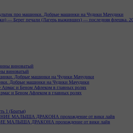
тик про машинки. Добрые машинки на Чудики Мачудики
ники) — Берег печали (Лагерь выживших) — последняя флешка. 2
вины виноватый
и. Добрые машинки на Чудики Мачудики
рмас и Беном Афлеком в главных ролях
ть 1 (Братья)
 МАЛЫША ДРАКОНА прохождение от вики лайв