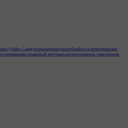
lars (Video Game)
game
gameplay
quest
Shadow
sword
templars
the
ие
сломанный
сломанный меч
тамплиеров
тень
тень тамплиеров