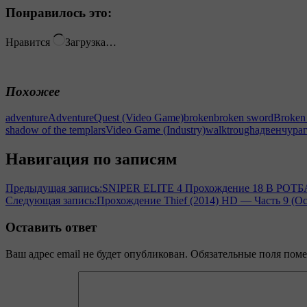
Понравилось это:
Нравится
Загрузка…
Похожее
adventure
AdventureQuest (Video Game)
broken
broken sword
Broken
shadow of the templars
Video Game (Industry)
walktrough
адвенчура
Навигация по записям
Предыдущая запись:
SNIPER ELITE 4 Прохождение 18 В РОТ
Следующая запись:
Прохождение Thief (2014) HD — Часть 9 (Ос
Оставить ответ
Ваш адрес email не будет опубликован.
Обязательные поля пом