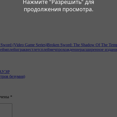
Нажмите "Разрешить" для
продолжения просмотра.
 Sword (Video Game Series)
Broken Sword: The Shadow Of The Temp
геймплей
игра
квест
летсплей
меч
прохождение
расширенное издан
БАУЭР
тров безумия)
ечены
*