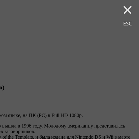
×
ESC
о)
ом языке, на ПК (PC) в Full HD 1080p.
 вышла в 1996 году. Молодому американцу представилась
ов заговорщиков.
of the Templars, и была издана для Nintendo DS и Wii в марте