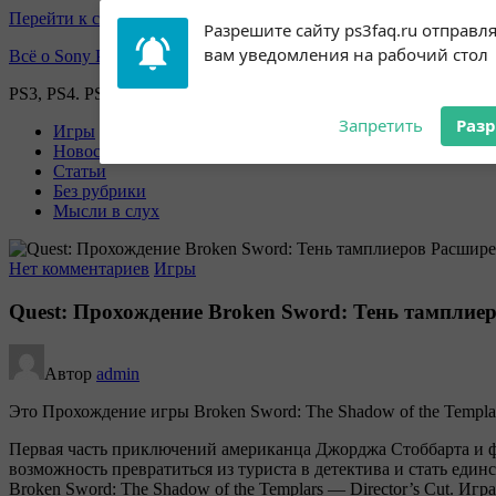
Перейти к содержимому
Subscribe to our
Разрешите сайту ps3faq.ru отправл
notifications!
вам уведомления на рабочий стол
Всё о Sony Playstation
To enable permission prompts, click
on the notification icon
PS3, PS4. PS5, PS games
Запретить
Раз
Игры
Новости
Статьи
Без рубрики
Мысли в слух
Нет комментариев
Игры
Quest: Прохождение Broken Sword: Тень тамплие
Автор
admin
Это Прохождение игры Broken Sword: The Shadow of the Templar
Первая часть приключений американца Джорджа Стоббарта и 
возможность превратиться из туриста в детектива и стать ед
Broken Sword: The Shadow of the Templars — Director’s Cut. Игр