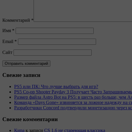
Комментарий
*
Имя
*
Email
*
Сайт
Свежие записи
PS5 или ПК: Что лучше выбрать для игр?
PS5 Co-op Shooter Payday 3 Получает Часто Запрашива
Размер файла Astro Bot на PS5: в шесть раз больше, чем As
Команда «Days Gone» извиняется за ложное надежду на с
Разработчики Concord подтвердили монетизацию через к
Свежие комментарии
Кира
к записи
CS 1.6 не стареющая классика