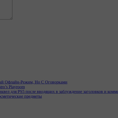
емый Офлайн-Режим, Но С Оговорками
tro’s Playroom
иквел для PS5 после вводящих в заблуждение заголовков и комм
осметические предметы