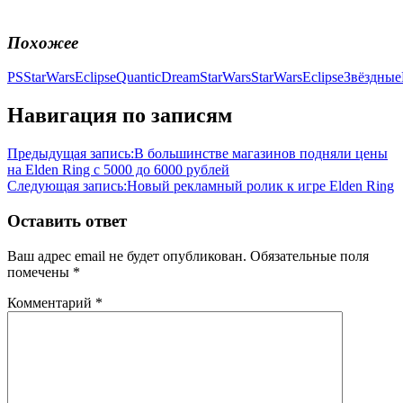
Похожее
PSStarWarsEclipse
QuanticDream
StarWars
StarWarsEclipse
Звёздны
Навигация по записям
Предыдущая запись:
В большинстве магазинов подняли цены
на Elden Ring с 5000 до 6000 рублей
Следующая запись:
Новый рекламный ролик к игре Elden Ring
Оставить ответ
Ваш адрес email не будет опубликован.
Обязательные поля
помечены
*
Комментарий
*