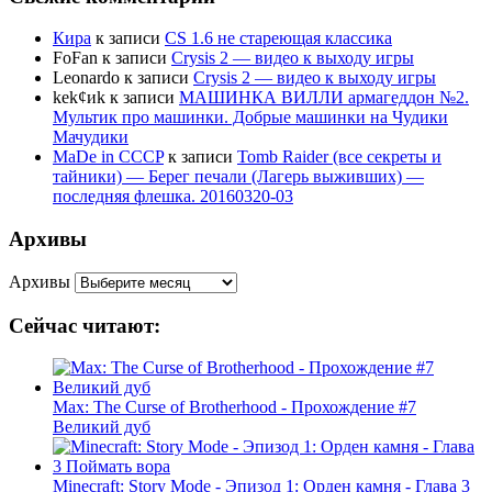
Кира
к записи
CS 1.6 не стареющая классика
FoFan
к записи
Crysis 2 — видео к выходу игры
Leonardo
к записи
Crysis 2 — видео к выходу игры
kek¢иk
к записи
МАШИНКА ВИЛЛИ армагеддон №2.
Мультик про машинки. Добрые машинки на Чудики
Мачудики
MaDe in CCCP
к записи
Tomb Raider (все секреты и
тайники) — Берег печали (Лагерь выживших) —
последняя флешка. 20160320-03
Архивы
Архивы
Сейчас читают:
Max: The Curse of Brotherhood - Прохождение #7
Великий дуб
Minecraft: Story Mode - Эпизод 1: Орден камня - Глава 3