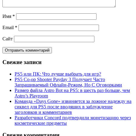
Имя
*
Email
*
Сайт
Свежие записи
PS5 или ПК: Что лучше выбрать для игр?
PS5 Co-op Shooter Payday 3 Получает Часто
Запрашиваемый Офлайн-Режим, Но С Оговорками
Размер файла Astro Bot на PS5: в шесть раз больше, чем
Astro’s Playroom
Команда «Days Gone» извиняется за ложное надежду на
сиквел для PS5 после вводящих в заблуждение
заголовков и комментариев
Разработчики Concord подтвердили монетизацию через
косметические предметы
Свежие комментарии