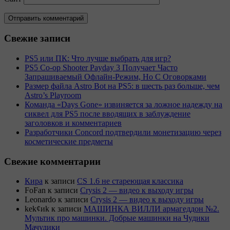
Свежие записи
PS5 или ПК: Что лучше выбрать для игр?
PS5 Co-op Shooter Payday 3 Получает Часто
Запрашиваемый Офлайн-Режим, Но С Оговорками
Размер файла Astro Bot на PS5: в шесть раз больше, чем
Astro’s Playroom
Команда «Days Gone» извиняется за ложное надежду на
сиквел для PS5 после вводящих в заблуждение
заголовков и комментариев
Разработчики Concord подтвердили монетизацию через
косметические предметы
Свежие комментарии
Кира
к записи
CS 1.6 не стареющая классика
FoFan
к записи
Crysis 2 — видео к выходу игры
Leonardo
к записи
Crysis 2 — видео к выходу игры
kek¢иk
к записи
МАШИНКА ВИЛЛИ армагеддон №2.
Мультик про машинки. Добрые машинки на Чудики
Мачудики