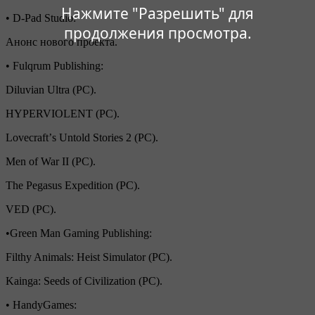
Нажмите "Разрешить" для
• D-Pad Studio:
продолжения просмотра.
Анонс нового проекта.
• Fulqrum Publishing:
Diluvian Ultra (PC).
HYPERVIOLENT (PC).
Lovecraftʼs Untold Stories 2 (PC).
Men of War II (PC).
The Pegasus Expedition (PC).
VED (PC).
•Green Man Gaming Publishing:
Filthy Animals: Heist Simulator (PC).
Kainga: Seeds of Civilization (PC).
• HandyGames: