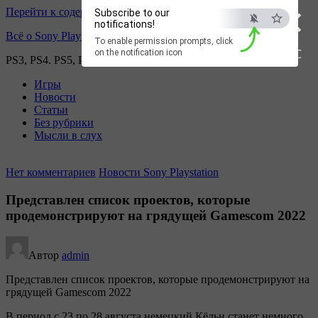
×
Перейти к содержимому
Subscribe to our
notifications!
Всё о Sony Playstation
To enable permission prompts, click
ESC
on the notification icon
PS3, PS4. PS5, PS games
Игры
Новости
Статьи
Без рубрики
Мысли в слух
Нет комментариев
Новости Sony Playstation
Представлен список проектов, которые
продемонстрируют на грядущей Gamescom 2022
Автор
admin
Представлен список проектов, которые продемонстрируют на
грядущей Gamescom 2022
В период с 23 по 28 августа немецкий Кёльн станет немного