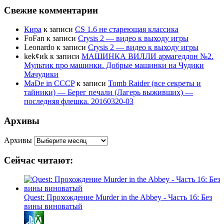
Свежие комментарии
Кира
к записи
CS 1.6 не стареющая классика
FoFan
к записи
Crysis 2 — видео к выходу игры
Leonardo
к записи
Crysis 2 — видео к выходу игры
kek¢иk
к записи
МАШИНКА ВИЛЛИ армагеддон №2.
Мультик про машинки. Добрые машинки на Чудики
Мачудики
MaDe in CCCP
к записи
Tomb Raider (все секреты и
тайники) — Берег печали (Лагерь выживших) —
последняя флешка. 20160320-03
Архивы
Архивы
Сейчас читают:
Quest: Прохождение Murder in the Abbey - Часть 16: Без
вины виноватый