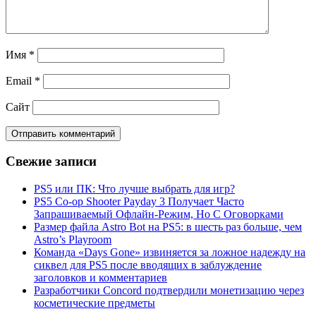
Имя
*
Email
*
Сайт
Свежие записи
PS5 или ПК: Что лучше выбрать для игр?
PS5 Co-op Shooter Payday 3 Получает Часто
Запрашиваемый Офлайн-Режим, Но С Оговорками
Размер файла Astro Bot на PS5: в шесть раз больше, чем
Astro’s Playroom
Команда «Days Gone» извиняется за ложное надежду на
сиквел для PS5 после вводящих в заблуждение
заголовков и комментариев
Разработчики Concord подтвердили монетизацию через
косметические предметы