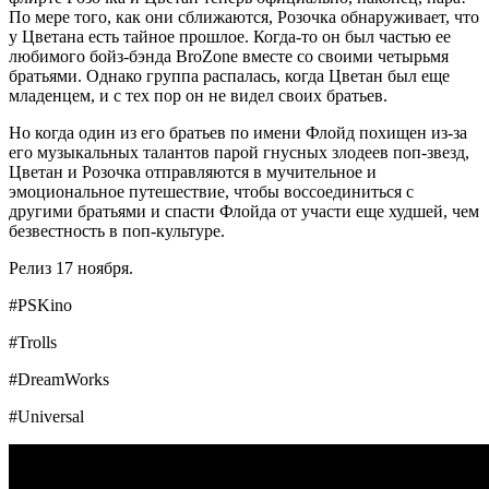
По мере того, как они сближаются, Розочка обнаруживает, что
у Цветана есть тайное прошлое. Когда-то он был частью ее
любимого бойз-бэнда BroZone вместе со своими четырьмя
братьями. Однако группа распалась, когда Цветан был еще
младенцем, и с тех пор он не видел своих братьев.
Но когда один из его братьев по имени Флойд похищен из-за
его музыкальных талантов парой гнусных злодеев поп-звезд,
Цветан и Розочка отправляются в мучительное и
эмоциональное путешествие, чтобы воссоединиться с
другими братьями и спасти Флойда от участи еще худшей, чем
безвестность в поп-культуре.
Релиз 17 ноября.
#PSKino
#Trolls
#DreamWorks
#Universal