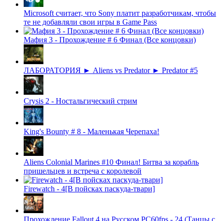
Microsoft считает, что Sony платит разработчикам, чтобы
те не добавляли свои игры в Game Pass
Мафия 3 - Прохождение # 6 Финал (Все концовки)
ЛАБОРАТОРИЯ ► Aliens vs Predator ► Predator #5
Crysis 2 - Ностальгический стрим
King's Bounty # 8 - Маленькая Черепаха!
Aliens Colonial Marines #10 Финал! Битва за корабль
пришельцев и встреча с королевой
Firewatch - 4[В пойсках паскуда-твари]
Прохождение Fallout 4 на Русском PС60fps - 24 (Танцы с