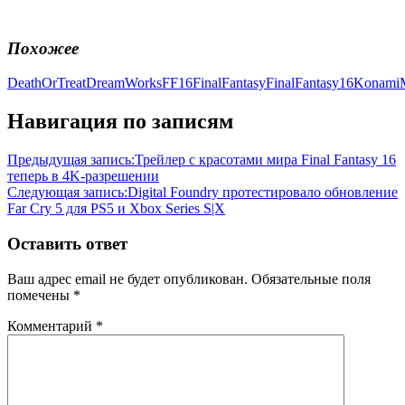
Похожее
DeathOrTreat
DreamWorks
FF16
FinalFantasy
FinalFantasy16
Konami
Навигация по записям
Предыдущая запись:
Трейлер с красотами мира Final Fantasy 16
теперь в 4K-разрешении
Следующая запись:
Digital Foundry протестировало обновление
Far Cry 5 для PS5 и Xbox Series S|X
Оставить ответ
Ваш адрес email не будет опубликован.
Обязательные поля
помечены
*
Комментарий
*