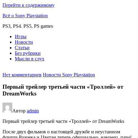
Перейти к содержимому
Всё о Sony Playstation
PS3, PS4. PS5, PS games
Игры
Новости
Статьи
Без рубрики
Мысли в слух
Нет комментариев
Новости Sony Playstation
Первый трейлер третьей части «Троллей» от
DreamWorks
Автор
admin
Первый трейлер третьей части «Троллей» от DreamWorks
После двух фильмов о настоящей дружбе и неустанном
флирте Розочка и Цветан теперь официально, наконец, пара!