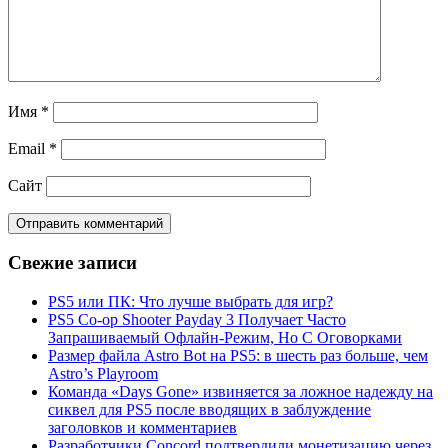
Имя
*
Email
*
Сайт
Свежие записи
PS5 или ПК: Что лучше выбрать для игр?
PS5 Co-op Shooter Payday 3 Получает Часто
Запрашиваемый Офлайн-Режим, Но С Оговорками
Размер файла Astro Bot на PS5: в шесть раз больше, чем
Astro’s Playroom
Команда «Days Gone» извиняется за ложное надежду на
сиквел для PS5 после вводящих в заблуждение
заголовков и комментариев
Разработчики Concord подтвердили монетизацию через