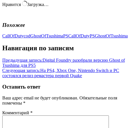
Нравится
Загрузка…
Похожее
CallOfDuty
cod
GhostOfTsushima
PSCallOfDuty
PSGhostOfTsushima
Навигация по записям
Предыдущая запись:
Digital Foundry разобрали версию Ghost of
Tsushima для PS5
Следующая запись:
На PS4, Xbox One, Nintendo Switch и PC
состоялся релиз ремастера первой Quake
Оставить ответ
Ваш адрес email не будет опубликован.
Обязательные поля
помечены
*
Комментарий
*