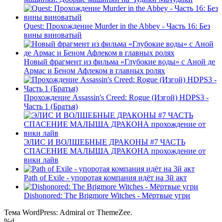
Quest: Прохождение Murder in the Abbey - Часть 16: Без
вины виноватый
Новый фрагмент из фильма «Глубокие воды» с Аной де
Армас и Беном Афлеком в главных ролях
Прохождение Assassin's Creed: Rogue (Изгой) HDPS3 -
Часть 1 (Братья)
ЭЛИС И ВОЛШЕБНЫЕ ДРАКОНЫ #7 ЧАСТЬ
СПАСЕНИЕ МАЛЫША ДРАКОНА прохождение от
вики лайв
Path of Exile - упоротая компания идёт на 3й акт
Dishonored: The Brigmore Witches - Мёртвые угри
Тема WordPress: Admiral от ThemeZee.
%d