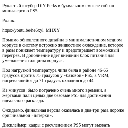
Рукастый ютубер DIY Perks в буквальном смысле собрал
мини-версию PS5.
Ролик:
https://youtu.be/he6xyl_MHXY
Помимо обновленного дизайна в минималистичном медном
корпусе в систему встроено жидкостное охлаждение, которое
в разы понижает температуру и предотвращает возможный
перегрев. В дополнение идет внешний блок питания для
уменьшения толщины корпуса.
Под нагрузкой температура чипа была в районе 46-65
градусов против 75 градусов у «базовой» PS5, а VRM,
нагревавшийся до 71 градуса, охладился до 44.
Из минусов: было потрачено очень много времени, а
жертвами пали целых две базовые PS5 для достижения
идеального расклада.
Ожидаемо, финальная версия оказалась в два-три раза дороже
оригинальной «пятерки».
Дисклеймер: кадры с расчленением PS5 могут вызвать