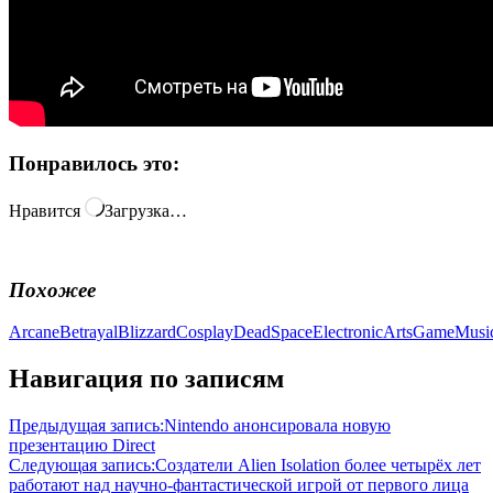
Понравилось это:
Нравится
Загрузка…
Похожее
Arcane
Betrayal
Blizzard
Cosplay
DeadSpace
ElectronicArts
GameMusi
Навигация по записям
Предыдущая запись:
Nintendo анонсировала новую
презентацию Direct
Следующая запись:
Создатели Alien Isolation более четырёх лет
работают над научно-фантастической игрой от первого лица