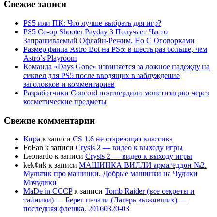
Свежие записи
PS5 или ПК: Что лучше выбрать для игр?
PS5 Co-op Shooter Payday 3 Получает Часто
Запрашиваемый Офлайн-Режим, Но С Оговорками
Размер файла Astro Bot на PS5: в шесть раз больше, чем
Astro’s Playroom
Команда «Days Gone» извиняется за ложное надежду на
сиквел для PS5 после вводящих в заблуждение
заголовков и комментариев
Разработчики Concord подтвердили монетизацию через
косметические предметы
Свежие комментарии
Кира
к записи
CS 1.6 не стареющая классика
FoFan
к записи
Crysis 2 — видео к выходу игры
Leonardo
к записи
Crysis 2 — видео к выходу игры
kek¢иk
к записи
МАШИНКА ВИЛЛИ армагеддон №2.
Мультик про машинки. Добрые машинки на Чудики
Мачудики
MaDe in CCCP
к записи
Tomb Raider (все секреты и
тайники) — Берег печали (Лагерь выживших) —
последняя флешка. 20160320-03