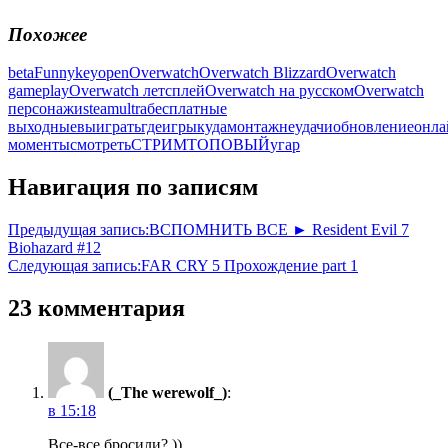
Похожее
beta
Funny
key
open
Overwatch
Overwatch Blizzard
Overwatch
gameplay
Overwatch летсплей
Overwatch на русском
Overwatch
персонажи
steam
ultra
бесплатные
выходные
выиграть
где
игры
куда
монтаж
неудачи
обновление
онла
моменты
смотреть
СТРИМ
ТОПОВЫЙ
угар
Навигация по записям
Предыдущая запись:
ВСПОМНИТЬ ВСЕ ► Resident Evil 7
Biohazard #12
Следующая запись:
FAR CRY 5 Прохождение part 1
23 комментария
(_The werewolf_)
:
в 15:18
Все-все бросили? ))