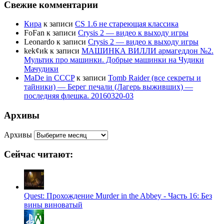
Свежие комментарии
Кира
к записи
CS 1.6 не стареющая классика
FoFan
к записи
Crysis 2 — видео к выходу игры
Leonardo
к записи
Crysis 2 — видео к выходу игры
kek¢иk
к записи
МАШИНКА ВИЛЛИ армагеддон №2.
Мультик про машинки. Добрые машинки на Чудики
Мачудики
MaDe in CCCP
к записи
Tomb Raider (все секреты и
тайники) — Берег печали (Лагерь выживших) —
последняя флешка. 20160320-03
Архивы
Архивы
Сейчас читают:
Quest: Прохождение Murder in the Abbey - Часть 16: Без
вины виноватый