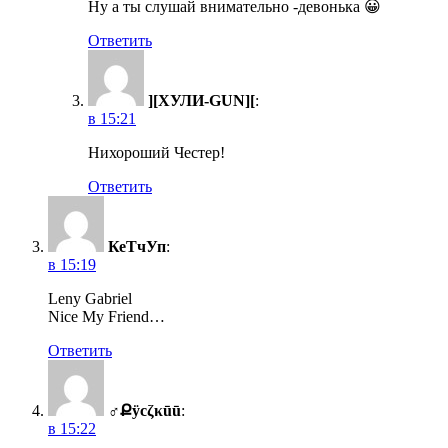
Ну а ты слушай внимательно -девонька 😀
Ответить
][ХУЛИ-GUN][
:
в 15:21
Нихороший Честер!
Ответить
КеТчУп
:
в 15:19
Leny Gabriel
Nice My Friend…
Ответить
♂Քӱсζκūū
:
в 15:22