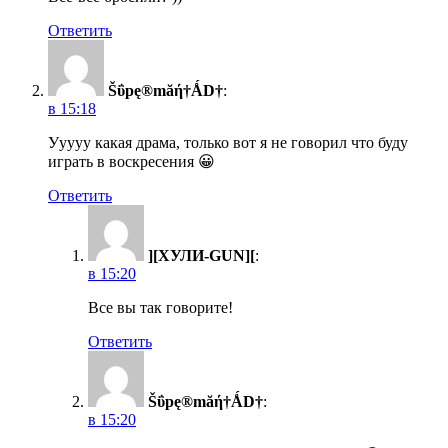
Ответить
Šΰpę®măή†ǺD†
:
в 15:18
Ууууу какая драма, только вот я не говорил что буду
играть в воскресения 😀
Ответить
][ХУЛИ-GUN][
:
в 15:20
Все вы так говорите!
Ответить
Šΰpę®măή†ǺD†
:
в 15:20