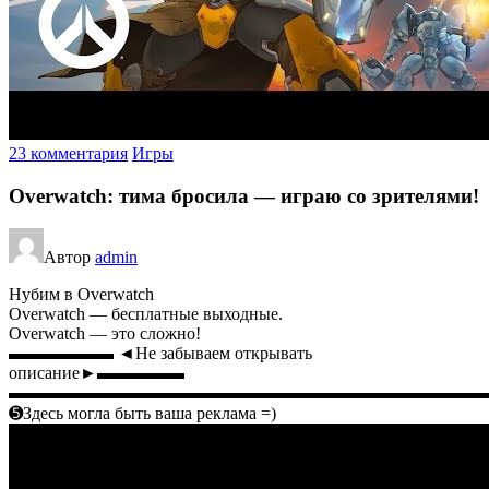
23 комментария
Игры
Overwatch: тима бросила — играю со зрителями!
Автор
admin
Нубим в Overwatch
Overwatch — бесплатные выходные.
Overwatch — это сложно!
▬▬▬▬▬▬ ◄Не забываем открывать
описание►▬▬▬▬▬
▬▬▬▬▬▬▬▬▬▬▬▬▬▬▬▬▬▬▬▬▬▬▬▬▬▬▬
➎Здесь могла быть ваша реклама =)