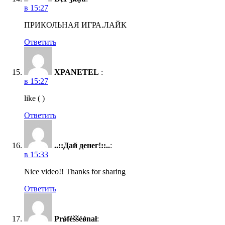
в 15:27
ПРИКОЛЬНАЯ ИГРА.ЛАЙК
Ответить
XPANETEL
:
в 15:27
like ( )
Ответить
..::Дай денег!::..
:
в 15:33
Nice video!! Thanks for sharing
Ответить
Prǿfėššéǿnał
: