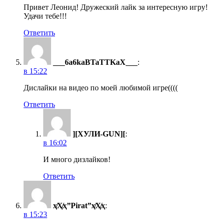
Привет Леонид! Дружеский лайк за интересную игру!
Удачи тебе!!!
Ответить
___6a6kaBTaTTKaX___
:
в 15:22
Дислайки на видео по моей любимой игре((((
Ответить
][ХУЛИ-GUN][
:
в 16:02
И много дизлайков!
Ответить
ҳ̸Ҳ̸ҳ”Pirat”ҳ̸Ҳ̸ҳ
:
в 15:23