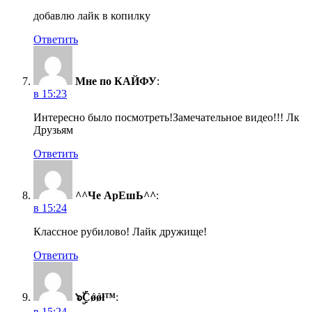
добавлю лайк в копилку
Ответить
Мне по КАЙФУ
:
в 15:23
Интересно было посмотреть!Замечательное видео!!! Лк
Друзьям
Ответить
^^Че АрЕшЬ^^
:
в 15:24
Классное рубилово! Лайк дружище!
Ответить
๖ۣۜĆǿǿł™
:
в 15:24