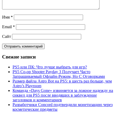
Имя
*
Email
*
Сайт
Свежие записи
PS5 или ПК: Что лучше выбрать для игр?
PS5 Co-op Shooter Payday 3 Получает Часто
Запрашиваемый Офлайн-Режим, Но С Оговорками
Размер файла Astro Bot на PS5: в шесть раз больше, чем
Astro’s Playroom
Команда «Days Gone» извиняется за ложное надежду на
сиквел для PS5 после вводящих в заблуждение
заголовков и комментариев
Разработчики Concord подтвердили монетизацию через
косметические предметы