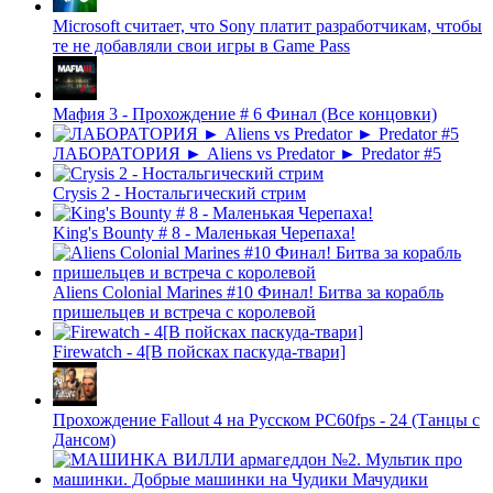
Microsoft считает, что Sony платит разработчикам, чтобы
те не добавляли свои игры в Game Pass
Мафия 3 - Прохождение # 6 Финал (Все концовки)
ЛАБОРАТОРИЯ ► Aliens vs Predator ► Predator #5
Crysis 2 - Ностальгический стрим
King's Bounty # 8 - Маленькая Черепаха!
Aliens Colonial Marines #10 Финал! Битва за корабль
пришельцев и встреча с королевой
Firewatch - 4[В пойсках паскуда-твари]
Прохождение Fallout 4 на Русском PС60fps - 24 (Танцы с
Дансом)