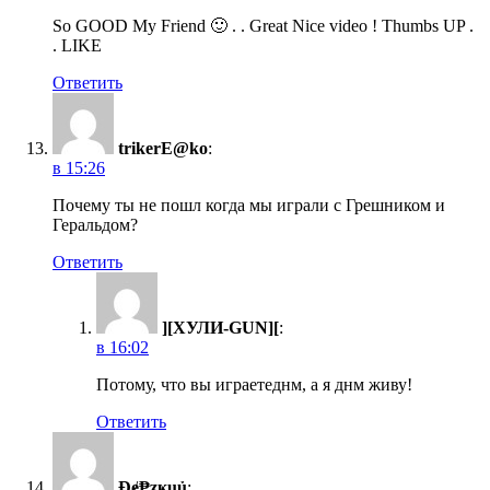
So GOOD My Friend 🙂 . . Great Nice video ! Thumbs UP .
. LIKE
Ответить
trikerE@ko
:
в 15:26
Почему ты не пошл когда мы играли с Грешником и
Геральдом?
Ответить
][ХУЛИ-GUN][
:
в 16:02
Потому, что вы играетеднм, а я днм живу!
Ответить
Đɇ₱ӡҝụủ
: