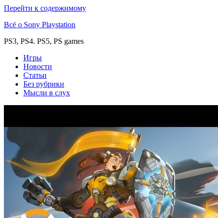
Перейти к содержимому
Всё о Sony Playstation
PS3, PS4. PS5, PS games
Игры
Новости
Статьи
Без рубрики
Мысли в слух