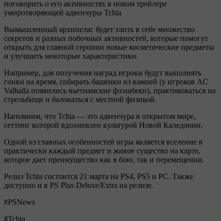
поговорить о его активностях в новом трейлере
умиротворяющей адвенчуры Tchia
Вымышленный архипелаг будет таить в себе множество
секретов и разных побочных активностей, которые помогут
открыть для главной героини новые косметические предметы
и улучшить некоторые характеристики.
Например, для получения наград игроки будут выполнять
гонки на время, собирать башенки из камней (у игроков AC
Valhalla появились вьетнамские флэшбеки), практиковаться на
стрельбище и баловаться с местной физикой.
Напомним, что Tchia — это адвенчура в открытом мире,
сеттинг которой вдохновлен культурой Новой Каледонии.
Одной из главных особенностей игры является вселение в
практически каждый предмет и живое существо на карте,
которое дает преимущество как в бою, так и перемещении.
Релиз Tchia состоится 21 марта на PS4, PS5 и PC. Также
доступно и в PS Plus Deluxe/Extra на релизе.
#PSNews
#Tchia