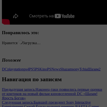
Понравилось это:
Нравится
Загрузка…
Похожее
DC
playstation
ps4
PS5
PSKino
PSNews
Shazam
sony
Tchia
Шазам2
Навигация по записям
Предыдущая запись:
Наконец-таки появились первые оценки
от критиков на новый фильм киновселенной DC «Шазам!
Ярость Богов»
Следующая запись:
Бывший президент Sony Interactive
Entertainment Сюхэй Ёсида получит премию BAFTA Games