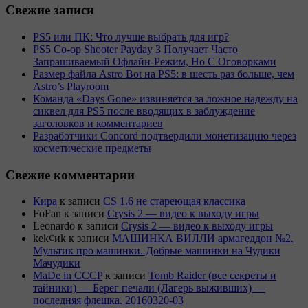
Свежие записи
PS5 или ПК: Что лучше выбрать для игр?
PS5 Co-op Shooter Payday 3 Получает Часто
Запрашиваемый Офлайн-Режим, Но С Оговорками
Размер файла Astro Bot на PS5: в шесть раз больше, чем
Astro’s Playroom
Команда «Days Gone» извиняется за ложное надежду на
сиквел для PS5 после вводящих в заблуждение
заголовков и комментариев
Разработчики Concord подтвердили монетизацию через
косметические предметы
Свежие комментарии
Кира
к записи
CS 1.6 не стареющая классика
FoFan
к записи
Crysis 2 — видео к выходу игры
Leonardo
к записи
Crysis 2 — видео к выходу игры
kek¢иk
к записи
МАШИНКА ВИЛЛИ армагеддон №2.
Мультик про машинки. Добрые машинки на Чудики
Мачудики
MaDe in CCCP
к записи
Tomb Raider (все секреты и
тайники) — Берег печали (Лагерь выживших) —
последняя флешка. 20160320-03