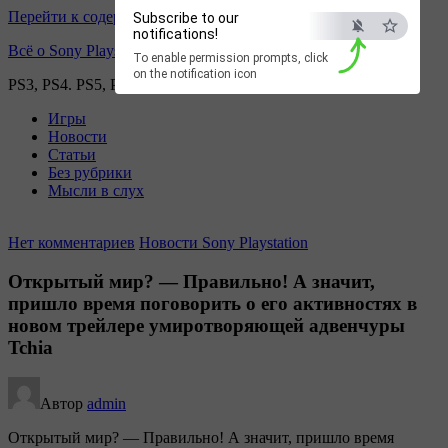
Перейти к содержимому
Subscribe to our
notifications!
Всё о Sony Playstation
To enable permission prompts, click
on the notification icon
PS3, PS4. PS5, PS games
Игры
Новости
Статьи
Без рубрики
Мысли в слух
Нет комментариев
Новости Sony Playstation
Открытый мир? — Правильно! А значит,
пришло время поговорить о его активностях в
новом трейлере умиротворяющей адвенчуры
Tchia
Автор
admin
Открытый мир? — Правильно! А значит, пришло время