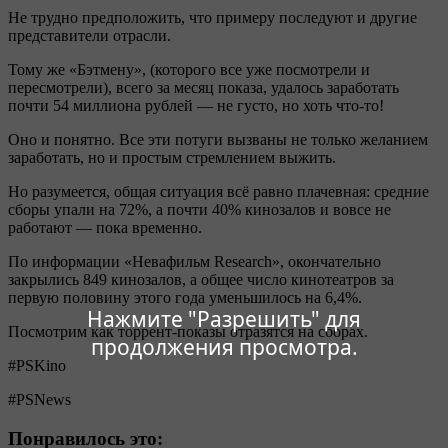
Не трудно предположить, что примеру последуют и другие
представители отрасли.
Тому же «Бэтмену», (которого все уже посмотрели и
пересмотрели), всего за месяц показа, удалось заработать
почти 54 миллиона рублей — не густо, но хоть что-то!
Оно и понятно. Все эти потуги вызваны не только желанием
заработать, но и простым стремлением выжить.
Но разумеется, общая ситуация всё равно плачевная: средние
сборы упали на 72%, а почти 40% кинозалов и вовсе не
работают — пока временно.
По информации «Невафильм Research», окончательно
закрылись 849 кинозалов, а общее число кинотеатров за
первую половину этого года уменьшилось на 6,4%.
Нажмите "Разрешить" для
Посмотрим как торрент-показы отразятся на сборах.
продолжения просмотра.
#PSKino
#PSNews
Понравилось это: