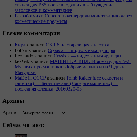
сиквел для PS5 после вводящих в заблуждение
заголовков и комментариев
Разработчики Concord подтвердили монетизацию через
косметические предметы
Свежие комментарии
Кира
к записи
CS 1.6 не стареющая классика
FoFan
к записи
Crysis 2 — видео к выходу игры
Leonardo
к записи
Crysis 2 — видео к выходу игры
kek¢иk
к записи
МАШИНКА ВИЛЛИ армагеддон №2.
Мультик про машинки. Добрые машинки на Чудики
Мачудики
MaDe in CCCP
к записи
Tomb Raider (все секреты и
тайники) — Берег печали (Лагерь выживших) —
последняя флешка. 20160320-03
Архивы
Архивы
Сейчас читают: