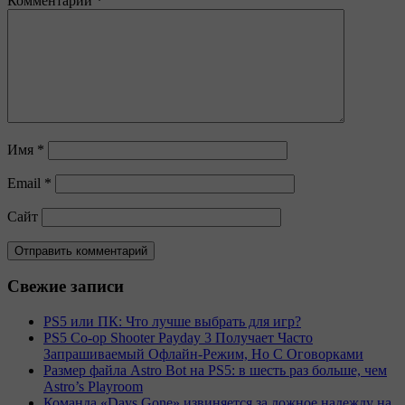
Комментарий
*
Имя
*
Email
*
Сайт
Свежие записи
PS5 или ПК: Что лучше выбрать для игр?
PS5 Co-op Shooter Payday 3 Получает Часто
Запрашиваемый Офлайн-Режим, Но С Оговорками
Размер файла Astro Bot на PS5: в шесть раз больше, чем
Astro’s Playroom
Команда «Days Gone» извиняется за ложное надежду на