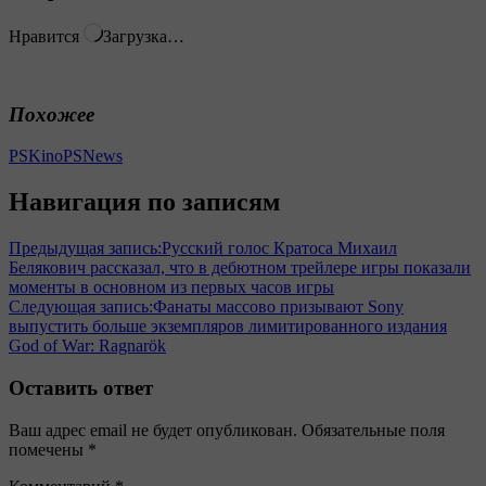
Нравится
Загрузка…
Похожее
PSKino
PSNews
Навигация по записям
Предыдущая запись:
Русский голос Кратоса Михаил
Белякович рассказал, что в дебютном трейлере игры показали
моменты в основном из первых часов игры
Следующая запись:
Фанаты массово призывают Sony
выпустить больше экземпляров лимитированного издания
God of War: Ragnarök
Оставить ответ
Ваш адрес email не будет опубликован.
Обязательные поля
помечены
*