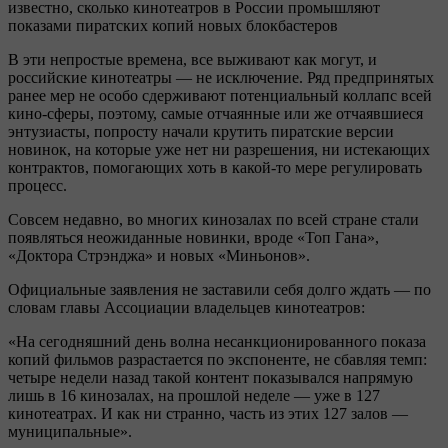
известно, сколько кинотеатров в России промышляют
показами пиратских копий новых блокбастеров
В эти непростые времена, все выживают как могут, и
российские кинотеатры — не исключение. Ряд предпринятых
ранее мер не особо сдерживают потенциальный коллапс всей
кино-сферы, поэтому, самые отчаянные или же отчаявшиеся
энтузиасты, попросту начали крутить пиратские версии
новинок, на которые уже нет ни разрешения, ни истекающих
контрактов, помогающих хоть в какой-то мере регулировать
процесс.
Совсем недавно, во многих кинозалах по всей стране стали
появляться неожиданные новинки, вроде «Топ Гана»,
«Доктора Стрэнджа» и новых «Миньонов».
Официальные заявления не заставили себя долго ждать — по
словам главы Ассоциации владельцев кинотеатров:
«На сегодняшний день волна несанкционированного показа
копий фильмов разрастается по экспоненте, не сбавляя темп:
четыре недели назад такой контент показывался напрямую
лишь в 16 кинозалах, на прошлой неделе — уже в 127
кинотеатрах. И как ни странно, часть из этих 127 залов —
муниципальные».