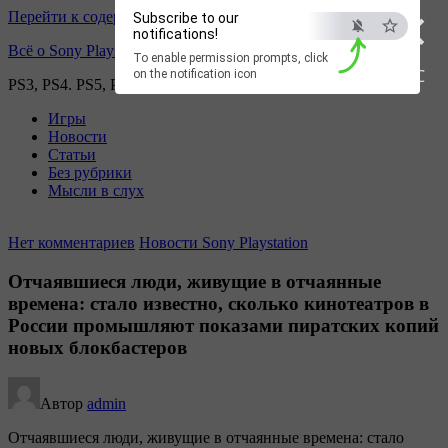
×
Перейти к содержимому
Subscribe to our
notifications!
Всё о Sony Playstation
To enable permission prompts, click
ESC
on the notification icon
PS3, PS4. PS5, PS games
Игры
Новости
Статьи
Без рубрики
Мысли в слух
Нет комментариев
Новости Sony Playstation
Отчаявшиеся люди, живущие в отчаянные
времена: стало известно, сколько кинотеатров в
России промышляют показами пиратских копий
новых блокбастеров
Автор
admin
Отчаявшиеся люди, живущие в отчаянные времена: стало