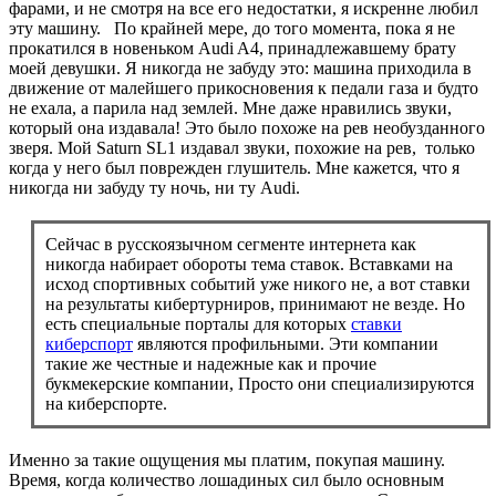
фарами, и не смотря на все его недостатки, я искренне любил
эту машину. По крайней мере, до того момента, пока я не
прокатился в новеньком Audi A4, принадлежавшему брату
моей девушки. Я никогда не забуду это: машина приходила в
движение от малейшего прикосновения к педали газа и будто
не ехала, а парила над землей. Мне даже нравились звуки,
который она издавала! Это было похоже на рев необузданного
зверя. Мой Saturn SL1 издавал звуки, похожие на рев, только
когда у него был поврежден глушитель. Мне кажется, что я
никогда ни забуду ту ночь, ни ту Audi.
Сейчас в русскоязычном сегменте интернета как
никогда набирает обороты тема ставок. Вставками на
исход спортивных событий уже никого не, а вот ставки
на результаты кибертурниров, принимают не везде. Но
есть специальные порталы для которых
ставки
киберспорт
являются профильными. Эти компании
такие же честные и надежные как и прочие
букмекерские компании, Просто они специализируются
на киберспорте.
Именно за такие ощущения мы платим, покупая машину.
Время, когда количество лошадиных сил было основным