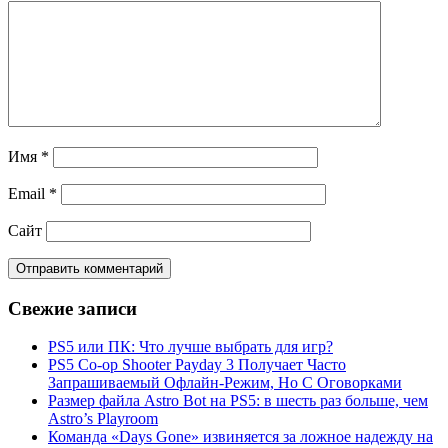
Имя
*
Email
*
Сайт
Свежие записи
PS5 или ПК: Что лучше выбрать для игр?
PS5 Co-op Shooter Payday 3 Получает Часто
Запрашиваемый Офлайн-Режим, Но С Оговорками
Размер файла Astro Bot на PS5: в шесть раз больше, чем
Astro’s Playroom
Команда «Days Gone» извиняется за ложное надежду на