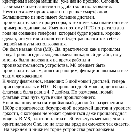
критерием выбора машины, уже давно прошло. Сегодня,
главным считается дизайн и удобство использования.
Нечто похожее происходит и на рынке смартфонов.
Большинство из них имеет большие дисплеи,
производительные процессоры, в техническом плане они все
примерно одинаковы. Именно поэтому HTC потратила два
года на создание телефона, который будет красив, хорошо
сделан, интуитивно понятен и будет располагать к себе с
первой минуты использования.
Он был назван One (M8). Да, практически как в прошлом
году. Прошлогодняя модель имела шикарный дизайн, но у
многих были нарекания на время работы и
производительность устройства. M8 обещает быть
производительным, долгоиграющим, функциональным и все
таким же красивым.
К числу флагманов, имеющих 5 дюймовый дисплей, теперь
присоединилась и HTC. В прошлогодней модели, диагональ
флагмана была равна 4. 7 дюйма. По размерам, новый
флагман стал чуть-чуть выше прошлогоднего.
Новинка получила пятидюймовый дисплей с разрешением
1080p с практически безупречной передачей цветов и уровнем
яркости, с которым не может сравниться даже прошлогодняя
модель. В M8, плотность пикселей чуть-чуть меньше, чем в
оригинальном One, но на глаз вы вряд ли сможете так сказать.
На верхнем и нижнем торце устройства расположены