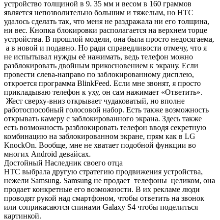
устройство толщиной в 9. 35 мм и весом в 160 граммов
является непозволительно большим и тяжелым, но HTC
удалось сделать так, что меня не раздражала ни его толщина,
ни вес. Кнопка блокировки располагается на верхнем торце
устройства. В прошлой модели, она была просто недосягаема,
а в новой и подавно. Но ради справедливости отмечу, что я
не испытывал нужды её нажимать, ведь телефон можно
разблокировать двойным прикосновением к экрану. Если
провести слева-направо по заблокированному дисплею,
откроется программа BlinkFeed. Если мне звонят, я просто
прикладываю телефон к уху, он сам нажимает «Ответить».
Жест сверху-вниз открывает чудаковатый, но вполне
работоспособный голосовой набор. Есть также возможность
открывать камеру с заблокированного экрана. Здесь также
есть возможность разблокировать телефон вводя секретную
комбинацию на заблокированном экране, прям как в LG
KnockOn. Вообще, мне не хватает подобной функции во
многих Android девайсах.
Достойный Наследник своего отца
HTC выбрала другую стратегию продвижения устройства,
нежели Samsung. Samsung не продает телефоны целиком, она
продает конкретные его возможности. В их рекламе люди
проводят рукой над смартфоном, чтобы ответить на звонок
или соприкасаются спинами Galaxy S4 чтобы поделиться
картинкой.