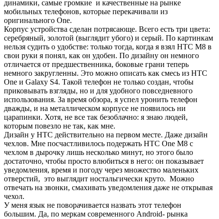
динамики, самые громкие и качественные на рынке
мобильных телефонов, которые перекачивали из
оригинального One.
Корпус устройства сделан потрясающе. Всего есть три цвета:
серебряный, золотой (выглядит убого) и серый. По картинкам
нельзя судить о удобстве: только тогда, когда я взял HTC M8 в
свои руки я понял, как он удобен. По дизайну он немного
отличается от предшественника, боковые грани теперь
немного закругленны. Это можно описать как смесь из HTC
One и Galaxy S4. Такой телефон не только создан, чтобы
приковывать взгляды, но и для удобного повседневного
использования. За время обзора, я успел уронить телефон
дважды, и на металлическом корпусе не появилось ни
царапинки. Хотя, не все так безоблачно: я знаю людей,
которым повезло не так, как мне.
Дизайн у HTC действительно на первом месте. Даже дизайн
чехлов. Мне посчастливилось подержать HTC One M8 с
чехлом в дырочку лишь несколько минут, но этого было
достаточно, чтобы просто влюбиться в него: он показывает
уведомления, время и погоду через множество маленьких
отверстий, это выглядит ностальгически круто. Можно
отвечать на звонки, смахивать уведомления даже не открывая
чехол.
У меня язык не поворачивается назвать этот телефон
большим. Да, по меркам современного Android- рынка