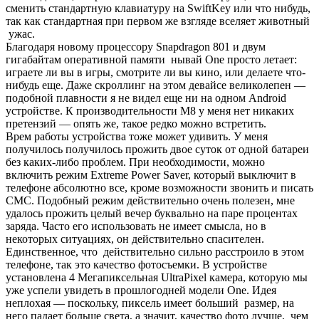
сменить стандартную клавиатуру на SwiftKey или что нибудь,
так как стандартная при первом же взгляде вселяет животный
ужас.
Благодаря новому процессору Snapdragon 801 и двум
гигабайтам оперативной памяти нывай One просто летает:
играете ли вы в игры, смотрите ли вы кино, или делаете что-
нибудь еще. Даже скроллинг на этом девайсе великолепен —
подобной плавности я не видел еще ни на одном Android
устройстве. К производительности M8 у меня нет никаких
претензий — опять же, такое редко можно встретить.
Врем работы устройства тоже может удивить. У меня
получилось получилось прожить двое суток от одной батареи
без каких-либо проблем. При необходимости, можно
включить режим Extreme Power Saver, который выключит в
телефоне абсолютно все, кроме возможности звонить и писать
СМС. Подобный режим действительно очень полезен, мне
удалось прожить целый вечер буквально на паре процентах
заряда. Часто его использовать не имеет смысла, но в
некоторых ситуациях, он действительно спасителен.
Единственное, что действительно сильно расстроило в этом
телефоне, так это качество фотосъемки. В устройстве
установлена 4 Мегапиксельная UltraPixel камера, которую мы
уже успели увидеть в прошлогодней модели One. Идея
неплохая — поскольку, пиксель имеет больший размер, на
него падает больше света, а значит, качество фото лучше, чем