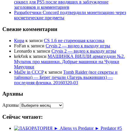
сиквел для PS5 после вводящих в заблуждение
заголовков и комментариев
Разработчики Concord подтвердили монетизацию через
косметические предметы
Свежие комментарии
Кира
к записи
CS 1.6 не стареющая классика
FoFan
к записи
Crysis 2 — видео к выходу игры
Leonardo
к записи
Crysis 2 — видео к выходу игры
kek¢иk
к записи
МАШИНКА ВИЛЛИ армагеддон №2.
Мультик про машинки. Добрые машинки на Чудики
Мачудики
MaDe in CCCP
к записи
Tomb Raider (все секреты и
тайники) — Берег печали (Лагерь выживших) —
последняя флешка. 20160320-03
Архивы
Архивы
Сейчас читают: