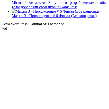
Microsoft считает, что Sony платит разработчикам, чтобы
те не добавляли свои игры в Game Pass
Мафия 3 - Прохождение # 6 Финал (Все концовки)
Тема WordPress: Admiral от ThemeZee.
%d