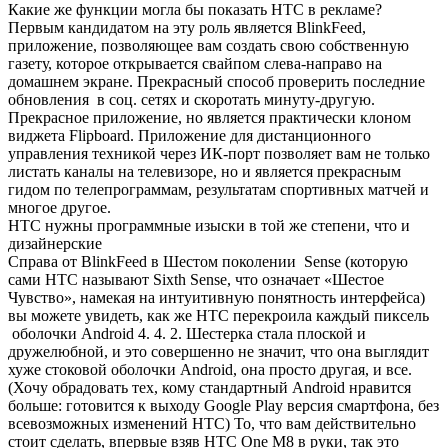
Какие же функции могла бы показать HTC в рекламе?
Первым кандидатом на эту роль является BlinkFeed,
приложение, позволяющее вам создать свою собственную
газету, которое открывается свайпом слева-направо на
домашнем экране. Прекрасный способ проверить последние
обновления в соц. сетях и скоротать минуту-другую.
Прекрасное приложение, но является практически клоном
виджета Flipboard. Приложение для дистанционного
управления техникой через ИК-порт позволяет вам не только
листать каналы на телевизоре, но и является прекрасным
гидом по телепрограммам, результатам спортивных матчей и
многое другое.
HTC нужны программные изыски в той же степени, что и
дизайнерские
Справа от BlinkFeed в Шестом поколении Sense (которую
сами HTC называют Sixth Sense, что означает «Шестое
Чувство», намекая на интуитивную понятность интерфейса)
вы можете увидеть, как же HTC перекроила каждый пиксель
оболочки Android 4. 4. 2. Шестерка стала плоской и
дружелюбной, и это совершенно не значит, что она выглядит
хуже стоковой оболочки Android, она просто другая, и все.
(Хочу обрадовать тех, кому стандартный Android нравится
больше: готовится к выходу Google Play версия смартфона, без
всевозможных изменений HTC) То, что вам действительно
стоит сделать, впервые взяв HTC One M8 в руки, так это