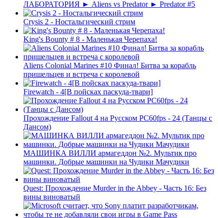
ЛАБОРАТОРИЯ ► Aliens vs Predator ► Predator #5
Crysis 2 - Ностальгический стрим
King's Bounty # 8 - Маленькая Черепаха!
Aliens Colonial Marines #10 Финал! Битва за корабль
пришельцев и встреча с королевой
Firewatch - 4[В пойсках паскуда-твари]
Прохождение Fallout 4 на Русском PС60fps - 24 (Танцы с
Дансом)
МАШИНКА ВИЛЛИ армагеддон №2. Мультик про
машинки. Добрые машинки на Чудики Мачудики
Quest: Прохождение Murder in the Abbey - Часть 16: Без
вины виноватый