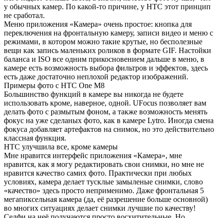
у обычных камер. По какой-то причине, у HTC этот принцип
не сработал.
Меню приложения «Камера» очень простое: кнопка для
переключения на фронтальную камеру, записи видео и меню с
режимами, в котором можно такие крутые, но бесполезные
вещи как запись маленьких роликов в формате GIF. Настойки
баланса и ISO все одним прикосновением дальше в меню, в
камере есть возможность выбора фильтров и эффектов, здесь
есть даже достаточно неплохой редактор изображений.
Примеры фото с HTC One M8
Большинство функций в камере вы никогда не будете
использовать кроме, наверное, одной. UFocus позволяет вам
делать фото с размытым фоном, а также возможность менять
фокус на уже сделаных фото, как в камере Lytro. Иногда смена
фокуса добавляет артефактов на снимок, но это действительно
классная функция.
HTC улучшила все, кроме камеры
Мне нравится интерфейс приложения «Камера», мне
нравится, как я могу редактировать свои снимки, но мне не
нравится качество самих фото. Практически при любых
условиях, камера делает тусклые замыленые снимки, слово
«качество» здесь просто неприменимо. Даже фронтальная 5
мегапиксельная камера (да, её разрешение больше основной)
во многих ситуациях делает снимки лучшие по качеству!
Селфи на неё получаются просто восхитительные. Но