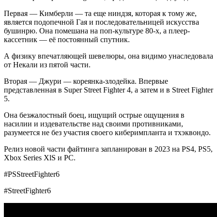
Первая — Кимберли — та еще ниндзя, которая к тому же,
является подопечной Гая и последовательницей искусства
бушинрю. Она помешана на поп-культуре 80-х, а плеер-
кассетник — её постоянный спутник.
А физику впечатляющей шевелюры, она видимо унаследовала
от Некали из пятой части.
Вторая — Джури — кореянка-злодейка. Впервые
представленная в Super Street Fighter 4, а затем и в Street Fighter
5.
Она безжалостный боец, ищущий острые ощущения в
насилии и издевательстве над своими противниками,
разумеется не без участия своего киберимпланта и тхэквондо.
Релиз новой части файтинга запланирован в 2023 на PS4, PS5,
Xbox Series XlS и РС.
#PSStreetFighter6
#StreetFighter6