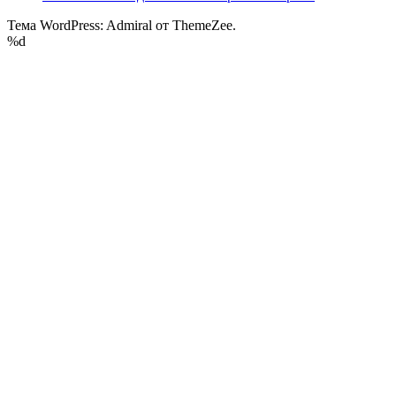
Тема WordPress: Admiral от ThemeZee.
%d