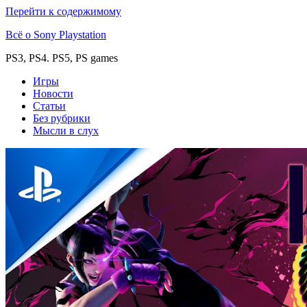
Перейти к содержимому
Всё о Sony Playstation
PS3, PS4. PS5, PS games
Игры
Новости
Статьи
Без рубрики
Мысли в слух