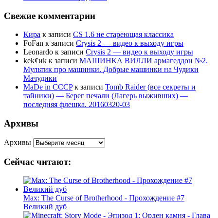
Свежие комментарии
Кира
к записи
CS 1.6 не стареющая классика
FoFan
к записи
Crysis 2 — видео к выходу игры
Leonardo
к записи
Crysis 2 — видео к выходу игры
kek¢иk
к записи
МАШИНКА ВИЛЛИ армагеддон №2.
Мультик про машинки. Добрые машинки на Чудики
Мачудики
MaDe in CCCP
к записи
Tomb Raider (все секреты и
тайники) — Берег печали (Лагерь выживших) —
последняя флешка. 20160320-03
Архивы
Архивы
Сейчас читают:
Max: The Curse of Brotherhood - Прохождение #7
Великий дуб