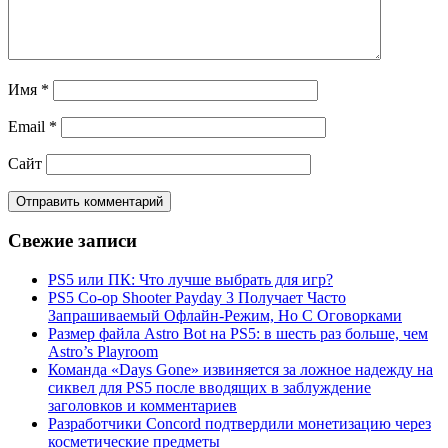
Имя
*
Email
*
Сайт
Свежие записи
PS5 или ПК: Что лучше выбрать для игр?
PS5 Co-op Shooter Payday 3 Получает Часто
Запрашиваемый Офлайн-Режим, Но С Оговорками
Размер файла Astro Bot на PS5: в шесть раз больше, чем
Astro’s Playroom
Команда «Days Gone» извиняется за ложное надежду на
сиквел для PS5 после вводящих в заблуждение
заголовков и комментариев
Разработчики Concord подтвердили монетизацию через
косметические предметы