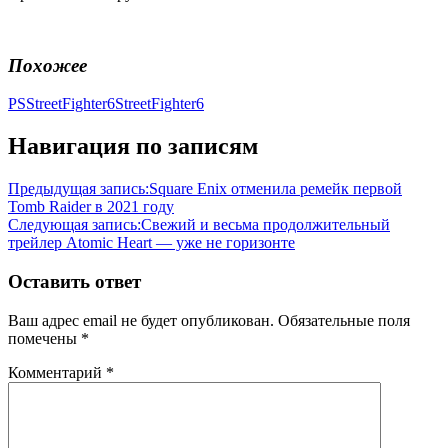
Похожее
PSStreetFighter6
StreetFighter6
Навигация по записям
Предыдущая запись:
Square Enix отменила ремейк первой
Tomb Raider в 2021 году
Следующая запись:
Свежий и весьма продолжительный
трейлер Atomic Heart — уже не горизонте
Оставить ответ
Ваш адрес email не будет опубликован.
Обязательные поля
помечены
*
Комментарий
*