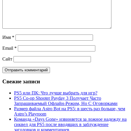
Имя
*
Email
*
Сайт
Свежие записи
PS5 или ПК: Что лучше выбрать для игр?
PS5 Co-op Shooter Payday 3 Получает Часто
Запрашиваемый Офлайн-Режим, Но С Оговорками
Размер файла Astro Bot на PS5: в шесть раз больше, чем
Astro’s Playroom
Команда «Days Gone» извиняется за ложное надежду на
сиквел для PS5 после вводящих в заблуждение
заголовков и комментариев