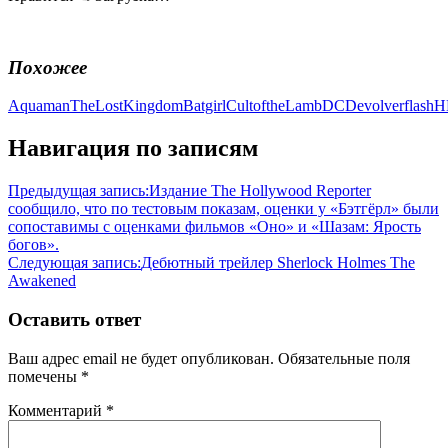
Похожее
AquamanTheLostKingdom
Batgirl
CultoftheLamb
DC
Devolver
flash
H
Навигация по записям
Предыдущая запись:
Издание The Hollywood Reporter
сообщило, что по тестовым показам, оценки у «Бэтгёрл» были
сопоставимы с оценками фильмов «Оно» и «Шазам: Ярость
богов».
Следующая запись:
Дебютный трейлер Sherlock Holmes The
Awakened
Оставить ответ
Ваш адрес email не будет опубликован.
Обязательные поля
помечены
*
Комментарий
*