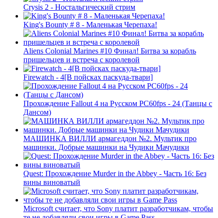
Crysis 2 - Ностальгический стрим
King's Bounty # 8 - Маленькая Черепаха!
Aliens Colonial Marines #10 Финал! Битва за корабль
пришельцев и встреча с королевой
Firewatch - 4[В пойсках паскуда-твари]
Прохождение Fallout 4 на Русском PС60fps - 24 (Танцы с
Дансом)
МАШИНКА ВИЛЛИ армагеддон №2. Мультик про
машинки. Добрые машинки на Чудики Мачудики
Quest: Прохождение Murder in the Abbey - Часть 16: Без
вины виноватый
Microsoft считает, что Sony платит разработчикам, чтобы
те не добавляли свои игры в Game Pass