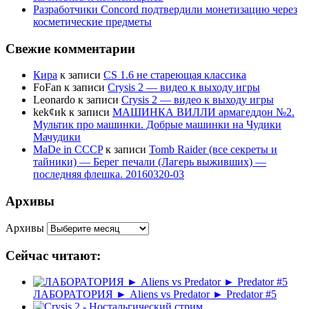
Разработчики Concord подтвердили монетизацию через
косметические предметы
Свежие комментарии
Кира
к записи
CS 1.6 не стареющая классика
FoFan
к записи
Crysis 2 — видео к выходу игры
Leonardo
к записи
Crysis 2 — видео к выходу игры
kek¢иk
к записи
МАШИНКА ВИЛЛИ армагеддон №2.
Мультик про машинки. Добрые машинки на Чудики
Мачудики
MaDe in CCCP
к записи
Tomb Raider (все секреты и
тайники) — Берег печали (Лагерь выживших) —
последняя флешка. 20160320-03
Архивы
Архивы
Сейчас читают:
ЛАБОРАТОРИЯ ► Aliens vs Predator ► Predator #5