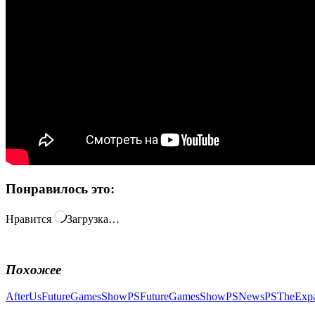
Понравилось это:
Нравится
Загрузка…
Похожее
AfterUs
FutureGamesShow
PSFutureGamesShow
PSNews
PSTheExp