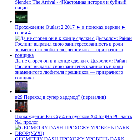
Slender: The Arrival - 4[Кастомная история и буйный
пацан]
Прохождение Outlast 2 2017 ► в поисках церкви ►
серия 4
Да не сгорел он в к конце сделки с Дьяволом: Райан
Гослинг выразил свою заинтересованность в роли
знаменитого любителя грешников — призрачного
гонщика
#29 Переход в супер хардмод" (перезалив)
Прохождение Far Cry 4 на русском (60 fps)На PC часть
№1 пролог
GEOMETRY DASH ПРОХОЖУ УРОВЕНЬ DARK