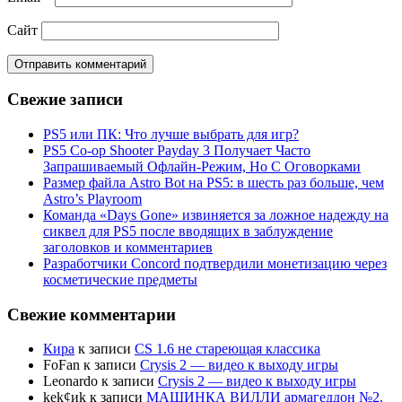
Сайт
Свежие записи
PS5 или ПК: Что лучше выбрать для игр?
PS5 Co-op Shooter Payday 3 Получает Часто
Запрашиваемый Офлайн-Режим, Но С Оговорками
Размер файла Astro Bot на PS5: в шесть раз больше, чем
Astro’s Playroom
Команда «Days Gone» извиняется за ложное надежду на
сиквел для PS5 после вводящих в заблуждение
заголовков и комментариев
Разработчики Concord подтвердили монетизацию через
косметические предметы
Свежие комментарии
Кира
к записи
CS 1.6 не стареющая классика
FoFan
к записи
Crysis 2 — видео к выходу игры
Leonardo
к записи
Crysis 2 — видео к выходу игры
kek¢иk
к записи
МАШИНКА ВИЛЛИ армагеддон №2.