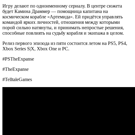
Игру делают по одноименному сериалу. В центре сюжета
будет Камина Драммер — помощница капитана на
космическом корабле «Артемида». Ей придётся управлять
командой ярких личностей, отношения между которыми
порой сильно натянуты, и принимать непростые решения,
способные повлиять на судьбу корабля и экипажа в целом.
Релиз первого эпизода из пяти состоится летом на PS5, PS4,
Xbox Series S|X, Xbox One и PC.
#PSTheExpanse
#TheExpanse
#TelltaleGames