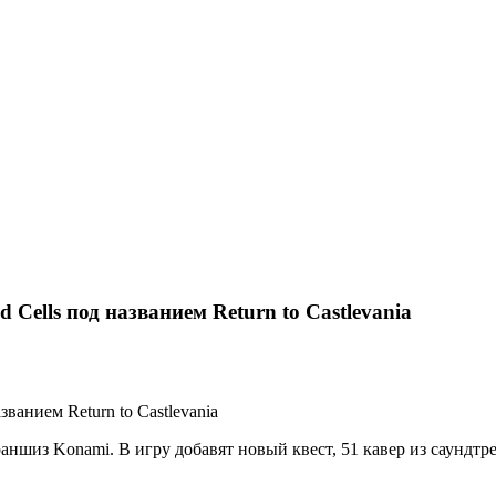
ells под названием Return to Castlevania
анием Return to Castlevania
ншиз Konami. В игру добавят новый квест, 51 кавер из саундтрек