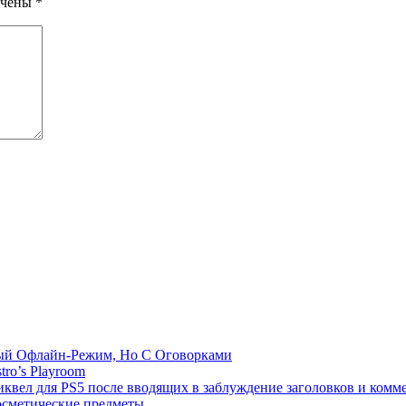
ечены
*
емый Офлайн-Режим, Но С Оговорками
tro’s Playroom
иквел для PS5 после вводящих в заблуждение заголовков и комм
осметические предметы