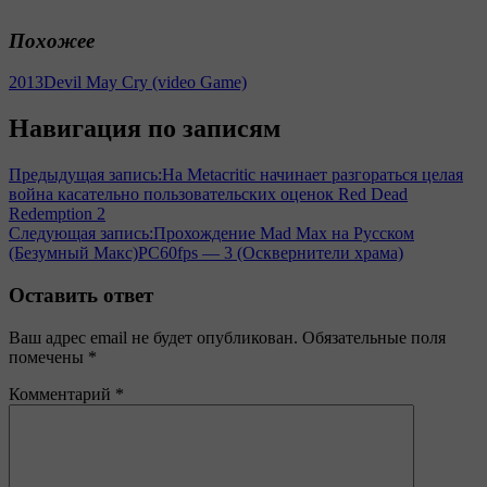
Похожее
2013
Devil May Cry (video Game)
Навигация по записям
Предыдущая запись:
На Metacritic начинает разгораться целая
война касательно пользовательских оценок Red Dead
Redemption 2
Следующая запись:
Прохождение Mad Max на Русском
(Безумный Макс)PС60fps — 3 (Осквернители храма)
Оставить ответ
Ваш адрес email не будет опубликован.
Обязательные поля
помечены
*
Комментарий
*