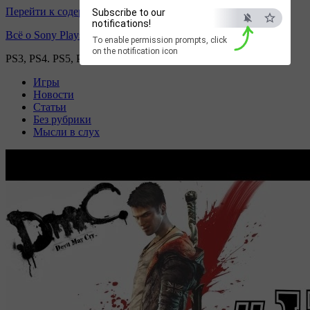
Перейти к содержимому
Subscribe to our
notifications!
Всё о Sony Playstation
To enable permission prompts, click
on the notification icon
PS3, PS4. PS5, PS games
Игры
Новости
Статьи
Без рубрики
Мысли в слух