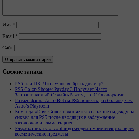
Имя
*
Email
*
Сайт
Свежие записи
PS5 или ПК: Что лучше выбрать для игр?
PS5 Co-op Shooter Payday 3 Получает Часто
Запрашиваемый Офлайн-Режим, Но С Оговорками
Размер файла Astro Bot на PS5: в шесть раз больше, чем
Astro’s Playroom
Команда «Days Gone» извиняется за ложное надежду на
сиквел для PS5 после вводящих в заблуждение
заголовков и комментариев
Разработчики Concord подтвердили монетизацию через
косметические предметы