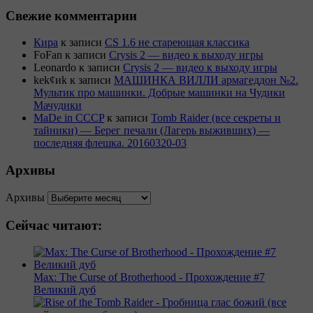
Свежие комментарии
Кира
к записи
CS 1.6 не стареющая классика
FoFan
к записи
Crysis 2 — видео к выходу игры
Leonardo
к записи
Crysis 2 — видео к выходу игры
kek¢иk
к записи
МАШИНКА ВИЛЛИ армагеддон №2.
Мультик про машинки. Добрые машинки на Чудики
Мачудики
MaDe in CCCP
к записи
Tomb Raider (все секреты и
тайники) — Берег печали (Лагерь выживших) —
последняя флешка. 20160320-03
Архивы
Архивы
Сейчас читают:
Max: The Curse of Brotherhood - Прохождение #7
Великий дуб