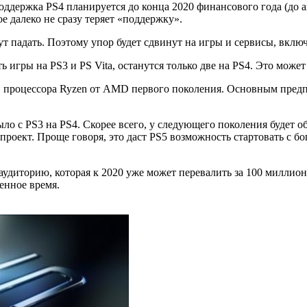
оддержка PS4 планируется до конца 2020 финансового года (до ап
е далеко не сразу теряет «поддержку».
т падать. Поэтому упор будет сдвинут на игры и сервисы, включ
ь игры на PS3 и PS Vita, останутся только две на PS4. Это може
 процессора Ryzen от AMD первого поколения. Основным предпо
было с PS3 на PS4. Скорее всего, у следующего поколения будет 
проект. Проще говоря, это даст PS5 возможность стартовать с б
ь аудиторию, которая к 2020 уже может перевалить за 100 милли
ленное время.