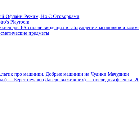
емый Офлайн-Режим, Но С Оговорками
tro’s Playroom
иквел для PS5 после вводящих в заблуждение заголовков и комм
осметические предметы
тик про машинки. Добрые машинки на Чудики Мачудики
ники) — Берег печали (Лагерь выживших) — последняя флешка. 2