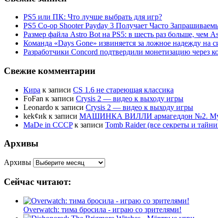
PS5 или ПК: Что лучше выбрать для игр?
PS5 Co-op Shooter Payday 3 Получает Часто Запрашива
Размер файла Astro Bot на PS5: в шесть раз больше, чем As
Команда «Days Gone» извиняется за ложное надежду на с
Разработчики Concord подтвердили монетизацию через к
Свежие комментарии
Кира
к записи
CS 1.6 не стареющая классика
FoFan
к записи
Crysis 2 — видео к выходу игры
Leonardo
к записи
Crysis 2 — видео к выходу игры
kek¢иk
к записи
МАШИНКА ВИЛЛИ армагеддон №2. Муль
MaDe in CCCP
к записи
Tomb Raider (все секреты и тай
Архивы
Архивы
Сейчас читают:
Overwatch: тима бросила - играю со зрителями!