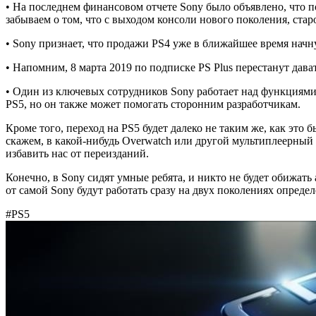
• На последнем финансовом отчете Sony было объявлено, что п
забываем о том, что с выходом консоли нового поколения, старо
• Sony признает, что продажи PS4 уже в ближайшее время начну
• Напомним, 8 марта 2019 по подписке PS Plus перестанут дават
• Один из ключевых сотрудников Sony работает над функциями
PS5, но он также может помогать сторонним разработчикам.
Кроме того, переход на PS5 будет далеко не таким же, как это 
скажем, в какой-нибудь Overwatch или другой мультиплеерный 
избавить нас от переизданий.
Конечно, в Sony сидят умные ребята, и никто не будет обижат
от самой Sony будут работать сразу на двух поколениях опреде
#PS5