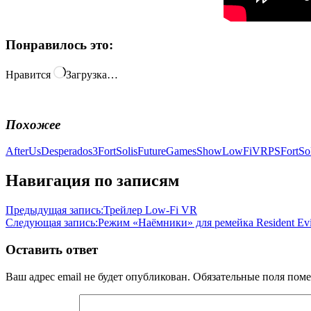
Понравилось это:
Нравится
Загрузка…
Похожее
AfterUs
Desperados3
FortSolis
FutureGamesShow
LowFiVR
PSFortSol
Навигация по записям
Предыдущая запись:
Трейлер Low-Fi VR
Следующая запись:
Режим «Наёмники» для ремейка Resident Evi
Оставить ответ
Ваш адрес email не будет опубликован.
Обязательные поля пом