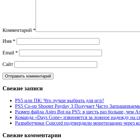
Комментарий
*
Имя
*
Email
*
Сайт
Свежие записи
PS5 или ПК: Что лучше выбрать для игр?
PS5 Co-op Shooter Payday 3 Получает Часто Запрашива
Размер файла Astro Bot на PS5: в шесть раз больше, чем As
Команда «Days Gone» извиняется за ложное надежду на с
Разработчики Concord подтвердили монетизацию через к
Свежие комментарии