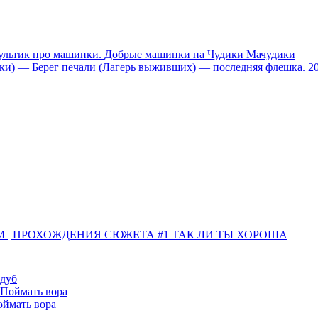
тик про машинки. Добрые машинки на Чудики Мачудики
ники) — Берег печали (Лагерь выживших) — последняя флешка. 2
ИМ | ПРОХОЖДЕНИЯ СЮЖЕТА #1 ТАК ЛИ ТЫ ХОРОША
 дуб
Поймать вора