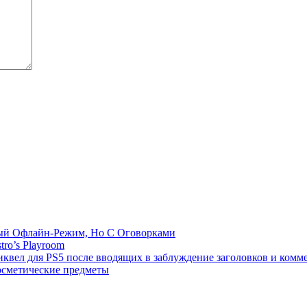
емый Офлайн-Режим, Но С Оговорками
tro’s Playroom
иквел для PS5 после вводящих в заблуждение заголовков и комм
осметические предметы