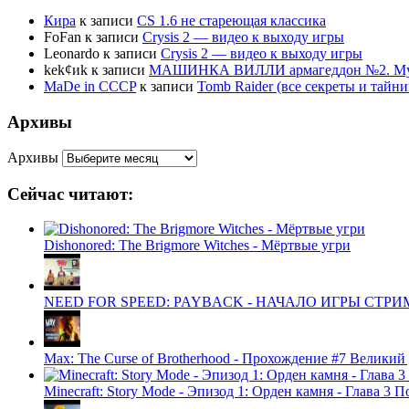
Кира
к записи
CS 1.6 не стареющая классика
FoFan
к записи
Crysis 2 — видео к выходу игры
Leonardo
к записи
Crysis 2 — видео к выходу игры
kek¢иk
к записи
МАШИНКА ВИЛЛИ армагеддон №2. Муль
MaDe in CCCP
к записи
Tomb Raider (все секреты и тай
Архивы
Архивы
Сейчас читают:
Dishonored: The Brigmore Witches - Мёртвые угри
NEED FOR SPEED: PAYBACK - НАЧАЛО ИГРЫ СТР
Max: The Curse of Brotherhood - Прохождение #7 Великий
Minecraft: Story Mode - Эпизод 1: Орден камня - Глава 3 