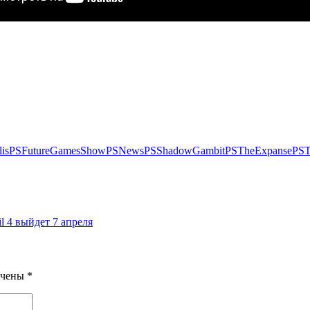
is
PSFutureGamesShow
PSNews
PSShadowGambit
PSTheExpanse
PST
l 4 выйдет 7 апреля
ечены
*