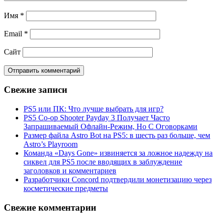
Имя
*
Email
*
Сайт
Свежие записи
PS5 или ПК: Что лучше выбрать для игр?
PS5 Co-op Shooter Payday 3 Получает Часто
Запрашиваемый Офлайн-Режим, Но С Оговорками
Размер файла Astro Bot на PS5: в шесть раз больше, чем
Astro’s Playroom
Команда «Days Gone» извиняется за ложное надежду на
сиквел для PS5 после вводящих в заблуждение
заголовков и комментариев
Разработчики Concord подтвердили монетизацию через
косметические предметы
Свежие комментарии