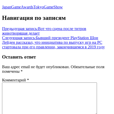
JapanGameAwards
TokyoGameShow
Навигация по записям
Предыдущая запись:
Вот что сцена после титров
животворящая делает
Следующая запись:
Бывший президент PlayStation Шон
Лейден рассказал, что инициатива по выпуску игр на PC
стартовала при его правлении, закончившемся в 2019 году
Оставить ответ
Ваш адрес email не будет опубликован.
Обязательные поля
помечены
*
Комментарий
*