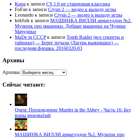
Кира
к записи
CS 1.6 не стареющая классика
FoFan
к записи
Crysis 2 — видео к выходу игры
Leonardo
к записи
Crysis 2 — видео к выходу игры
kek¢иk
к записи
МАШИНКА ВИЛЛИ армагеддон №2.
Мультик про машинки. Добрые машинки на Чудики
Мачудики
MaDe in CCCP
к записи
Tomb Raider (все секреты и
тайники) — Берег печали (Лагерь выживших) —
последняя флешка. 20160320-03
Архивы
Архивы
Сейчас читают:
Quest: Прохождение Murder in the Abbey - Часть 16: Без
вины виноватый
МАШИНКА ВИЛЛИ армагеддон №2. Мультик про