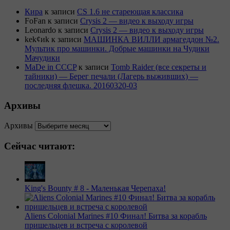
Кира
к записи
CS 1.6 не стареющая классика
FoFan
к записи
Crysis 2 — видео к выходу игры
Leonardo
к записи
Crysis 2 — видео к выходу игры
kek¢иk
к записи
МАШИНКА ВИЛЛИ армагеддон №2.
Мультик про машинки. Добрые машинки на Чудики
Мачудики
MaDe in CCCP
к записи
Tomb Raider (все секреты и
тайники) — Берег печали (Лагерь выживших) —
последняя флешка. 20160320-03
Архивы
Архивы
Сейчас читают:
King's Bounty # 8 - Маленькая Черепаха!
Aliens Colonial Marines #10 Финал! Битва за корабль
пришельцев и встреча с королевой