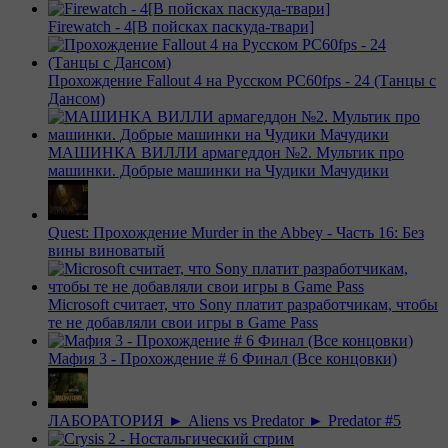
Firewatch - 4[В пойсках паскуда-твари]
Прохождение Fallout 4 на Русском PС60fps - 24 (Танцы с
Дансом)
МАШИНКА ВИЛЛИ армагеддон №2. Мультик про
машинки. Добрые машинки на Чудики Мачудики
Quest: Прохождение Murder in the Abbey - Часть 16: Без
вины виноватый
Microsoft считает, что Sony платит разработчикам, чтобы
те не добавляли свои игры в Game Pass
Мафия 3 - Прохождение # 6 Финал (Все концовки)
ЛАБОРАТОРИЯ ► Aliens vs Predator ► Predator #5