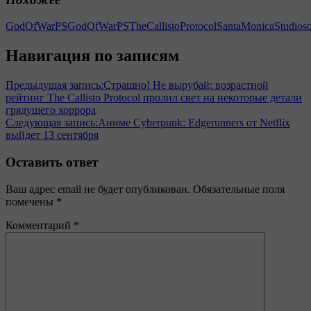
GodOfWar
PSGodOfWar
PSTheCallistoProtocol
SantaMonicaStudio
s
Навигация по записям
Предыдущая запись:
Страшно! Не вырубай: возрастной
рейтинг The Callisto Protocol пролил свет на некоторые детали
грядущего хоррора
Следующая запись:
Аниме Cyberpunk: Edgerunners от Netflix
выйдет 13 сентября
Оставить ответ
Ваш адрес email не будет опубликован.
Обязательные поля
помечены
*
Комментарий
*