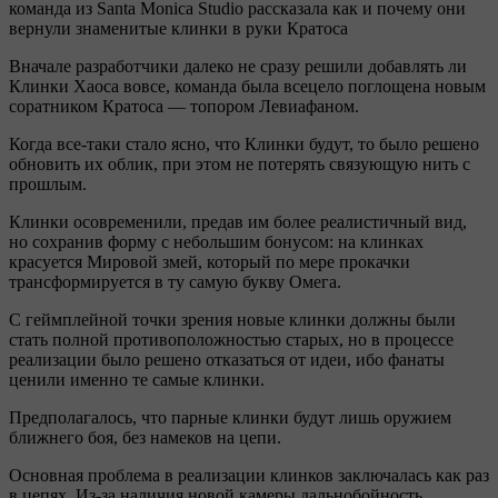
команда из Santa Monica Studio рассказала как и почему они
вернули знаменитые клинки в руки Кратоса
Вначале разработчики далеко не сразу решили добавлять ли
Клинки Хаоса вовсе, команда была всецело поглощена новым
соратником Кратоса — топором Левиафаном.
Когда все-таки стало ясно, что Клинки будут, то было решено
обновить их облик, при этом не потерять связующую нить с
прошлым.
Клинки осовременили, предав им более реалистичный вид,
но сохранив форму с небольшим бонусом: на клинках
красуется Мировой змей, который по мере прокачки
трансформируется в ту самую букву Омега.
С геймплейной точки зрения новые клинки должны были
стать полной противоположностью старых, но в процессе
реализации было решено отказаться от идеи, ибо фанаты
ценили именно те самые клинки.
Предполагалось, что парные клинки будут лишь оружием
ближнего боя, без намеков на цепи.
Основная проблема в реализации клинков заключалась как раз
в цепях. Из-за наличия новой камеры дальнобойность