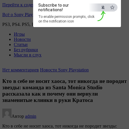
Перейти к содержимому
Subscribe to our
notifications!
Всё о Sony Playstation
To enable permission prompts, click
on the notification icon
PS3, PS4. PS5, PS games
Игры
Новости
Статьи
Без рубрики
Мысли в слух
Нет комментариев
Новости Sony Playstation
Кто в себе не носит хаоса, тот никогда не породит
звезды: команда из Santa Monica Studio
рассказала как и почему они вернули
знаменитые клинки в руки Кратоса
Автор
admin
Кто в себе не носит хаоса, тот никогда не породит звезды: