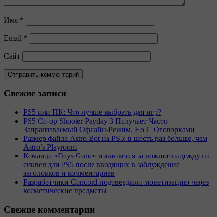
Имя
*
Email
*
Сайт
Свежие записи
PS5 или ПК: Что лучше выбрать для игр?
PS5 Co-op Shooter Payday 3 Получает Часто
Запрашиваемый Офлайн-Режим, Но С Оговорками
Размер файла Astro Bot на PS5: в шесть раз больше, чем
Astro’s Playroom
Команда «Days Gone» извиняется за ложное надежду на
сиквел для PS5 после вводящих в заблуждение
заголовков и комментариев
Разработчики Concord подтвердили монетизацию через
косметические предметы
Свежие комментарии