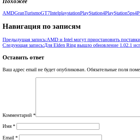
Похожее
AMD
GranTurismo
GT7
Intel
playstation
PlayStation4
PlayStation5
ps4
P
Навигация по записям
Предыдущая запись:
AMD и Intel могут приостановить поставк
Следующая запись:
Для Elden Ring вышло обновление 1.02.1 и
Оставить ответ
Ваш адрес email не будет опубликован.
Обязательные поля пом
Комментарий
*
Имя
*
Email
*