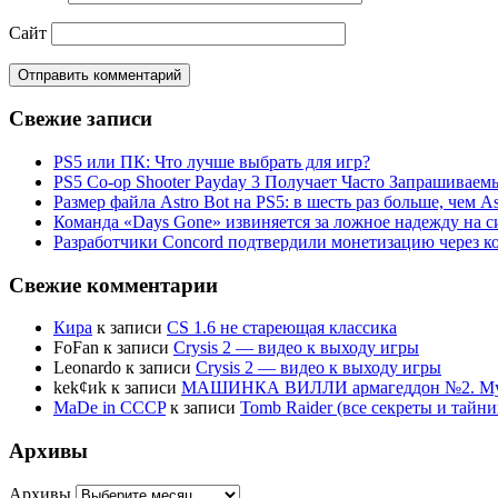
Сайт
Свежие записи
PS5 или ПК: Что лучше выбрать для игр?
PS5 Co-op Shooter Payday 3 Получает Часто Запрашива
Размер файла Astro Bot на PS5: в шесть раз больше, чем As
Команда «Days Gone» извиняется за ложное надежду на с
Разработчики Concord подтвердили монетизацию через к
Свежие комментарии
Кира
к записи
CS 1.6 не стареющая классика
FoFan
к записи
Crysis 2 — видео к выходу игры
Leonardo
к записи
Crysis 2 — видео к выходу игры
kek¢иk
к записи
МАШИНКА ВИЛЛИ армагеддон №2. Муль
MaDe in CCCP
к записи
Tomb Raider (все секреты и тай
Архивы
Архивы