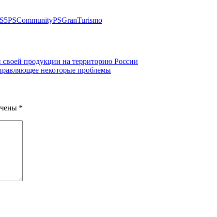
S5
PSCommunity
PSGranTurismo
и своей продукции на территорию России
справляющее некоторые проблемы
ечены
*