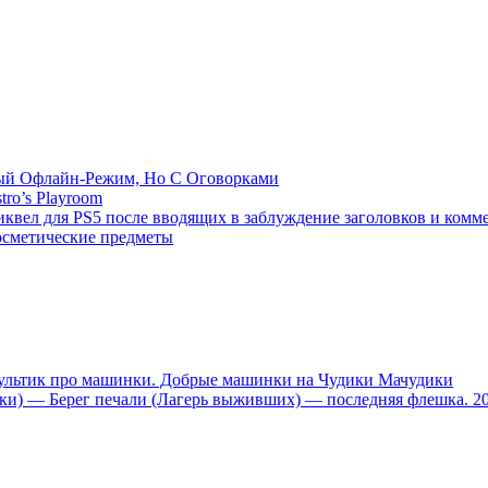
емый Офлайн-Режим, Но С Оговорками
tro’s Playroom
иквел для PS5 после вводящих в заблуждение заголовков и комм
осметические предметы
тик про машинки. Добрые машинки на Чудики Мачудики
ники) — Берег печали (Лагерь выживших) — последняя флешка. 2