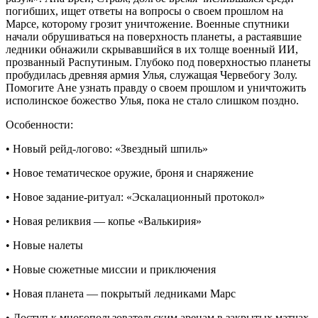
погибших, ищет ответы на вопросы о своем прошлом на
Марсе, которому грозит уничтожение. Военные спутники
начали обрушиваться на поверхность планеты, а растаявшие
ледники обнажили скрывавшийся в их толще военный ИИ,
прозванный Распутиным. Глубоко под поверхностью планеты
пробудилась древняя армия Улья, служащая Червебогу Золу.
Помогите Ане узнать правду о своем прошлом и уничтожить
исполинское божество Улья, пока не стало слишком поздно.
Особенности:
• Новый рейд-логово: «Звездный шпиль»
• Новое тематическое оружие, броня и снаряжение
• Новое задание-ритуал: «Эскалационный протокол»
• Новая реликвия — копье «Валькирия»
• Новые налеты
• Новые сюжетные миссии и приключения
• Новая планета — покрытый ледниками Марс
• Доступ к многопользовательским аренам в закрытых матчах