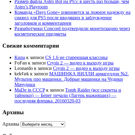
Размер файла Astro Bot на PS5: в шесть раз больше, чем
Astro’s Playroom
Команда «Days Gone» извиняется за ложное надежду на
сиквел для PS5 после вводящих в заблуждение
заголовков и комментариев
Разработчики Concord подтвердили монетизацию через
косметические предметы
Свежие комментарии
Кира
к записи
CS 1.6 не стареющая классика
FoFan
к записи
Crysis 2 — видео к выходу игры
Leonardo
к записи
Crysis 2 — видео к выходу игры
kek¢иk
к записи
МАШИНКА ВИЛЛИ армагеддон №2.
Мультик про машинки. Добрые машинки на Чудики
Мачудики
MaDe in CCCP
к записи
Tomb Raider (все секреты и
тайники) — Берег печали (Лагерь выживших) —
последняя флешка. 20160320-03
Архивы
Архивы