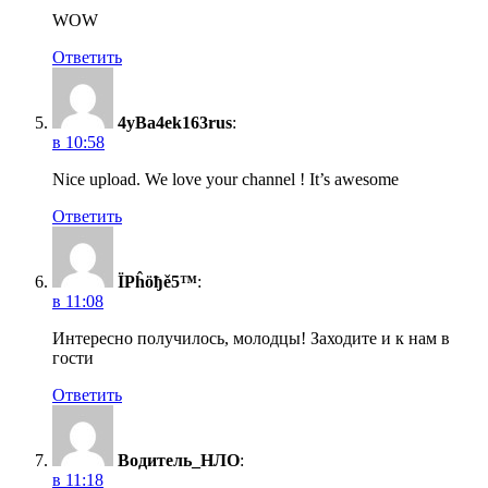
WOW
Ответить
4yBa4ek163rus
:
в 10:58
Nice upload. We love your channel ! It’s awesome
Ответить
ÏPĥöђě5™
:
в 11:08
Интересно получилось, молодцы! Заходите и к нам в
гости
Ответить
Водитель_НЛО
:
в 11:18