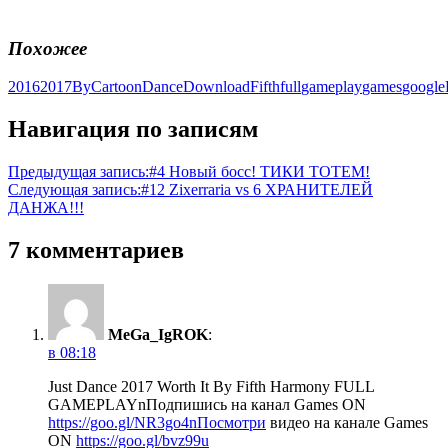
Похожее
2016
2017
By
Cartoon
Dance
Download
Fifth
full
gameplay
games
google
Навигация по записям
Предыдущая запись:
#4 Новый босс! ТИКИ ТОТЕМ!
Следующая запись:
#12 Zixerraria vs 6 ХРАНИТЕЛЕЙ
ДАНЖА!!!
7 комментариев
MeGa_IgROK
:
в 08:18
Just Dance 2017 Worth It By Fifth Harmony FULL
GAMEPLAYnПодпишись на канал Games ON
https://goo.gl/NR3go4nПосмотри
видео на канале Games
ON
https://goo.gl/bvz99u