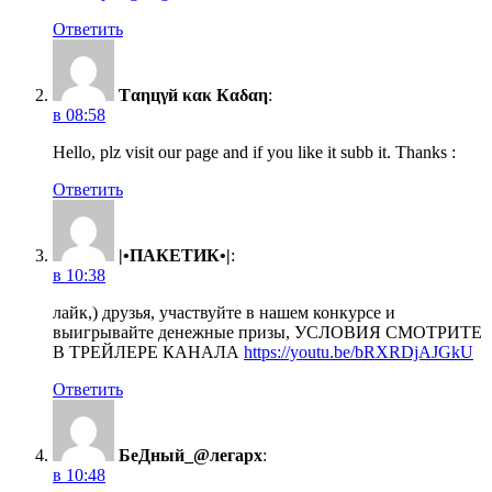
Ответить
Тαηцγй κακ Кαδαη
:
в 08:58
Hello, plz visit our page and if you like it subb it. Thanks :
Ответить
|•ПАКЕТИК•|
:
в 10:38
лайк,) друзья, участвуйте в нашем конкурсе и
выигрывайте денежные призы, УСЛОВИЯ СМОТРИТЕ
В ТРЕЙЛЕРЕ КАНАЛА
https://youtu.be/bRXRDjAJGkU
Ответить
БеДный_@легарх
:
в 10:48