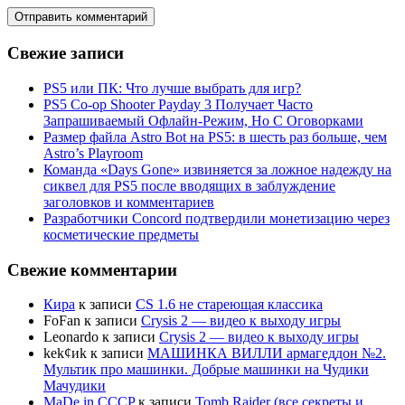
Свежие записи
PS5 или ПК: Что лучше выбрать для игр?
PS5 Co-op Shooter Payday 3 Получает Часто
Запрашиваемый Офлайн-Режим, Но С Оговорками
Размер файла Astro Bot на PS5: в шесть раз больше, чем
Astro’s Playroom
Команда «Days Gone» извиняется за ложное надежду на
сиквел для PS5 после вводящих в заблуждение
заголовков и комментариев
Разработчики Concord подтвердили монетизацию через
косметические предметы
Свежие комментарии
Кира
к записи
CS 1.6 не стареющая классика
FoFan
к записи
Crysis 2 — видео к выходу игры
Leonardo
к записи
Crysis 2 — видео к выходу игры
kek¢иk
к записи
МАШИНКА ВИЛЛИ армагеддон №2.
Мультик про машинки. Добрые машинки на Чудики
Мачудики
MaDe in CCCP
к записи
Tomb Raider (все секреты и