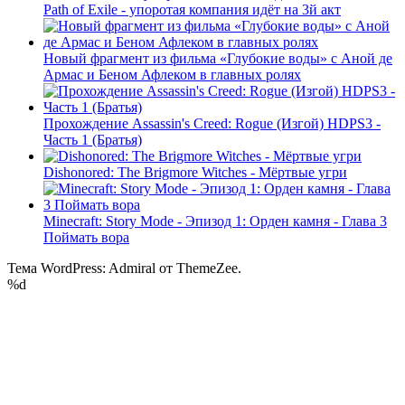
Path of Exile - упоротая компания идёт на 3й акт
Новый фрагмент из фильма «Глубокие воды» с Аной де
Армас и Беном Афлеком в главных ролях
Прохождение Assassin's Creed: Rogue (Изгой) HDPS3 -
Часть 1 (Братья)
Dishonored: The Brigmore Witches - Мёртвые угри
Minecraft: Story Mode - Эпизод 1: Орден камня - Глава 3
Поймать вора
Тема WordPress: Admiral от ThemeZee.
%d